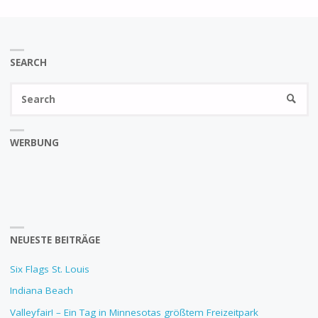
SEARCH
Se
SEARC
fo
WERBUNG
NEUESTE BEITRÄGE
Six Flags St. Louis
Indiana Beach
Valleyfair! – Ein Tag in Minnesotas größtem Freizeitpark