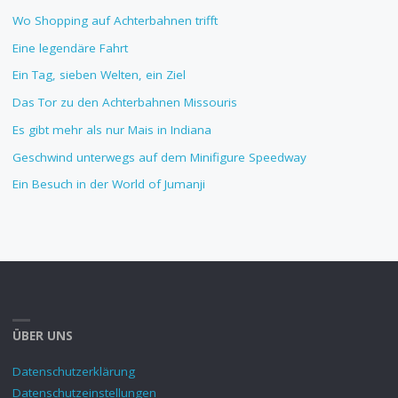
Wo Shopping auf Achterbahnen trifft
Eine legendäre Fahrt
Ein Tag, sieben Welten, ein Ziel
Das Tor zu den Achterbahnen Missouris
Es gibt mehr als nur Mais in Indiana
Geschwind unterwegs auf dem Minifigure Speedway
Ein Besuch in der World of Jumanji
ÜBER UNS
Datenschutzerklärung
Datenschutzeinstellungen