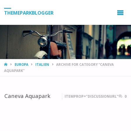
THEMEPARKBLOGGER
HOME
EUROPA
ITALIEN
ARCHIVE FOR CATEGORY "CANEVA
AQUAPARK"
Caneva Aquapark
ITEMPROP="DISCUSSIONURL"
0