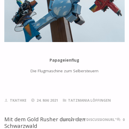
Papageienflug
Die Flugmaschine zum Selbersteuern
TKATHKE
24. MAI 2021
TATZMANIA LÖFFINGEN
Mit dem Gold Rusher durch den
ITEMPROP="DISCUSSIONURL"
0
Schwarzwald