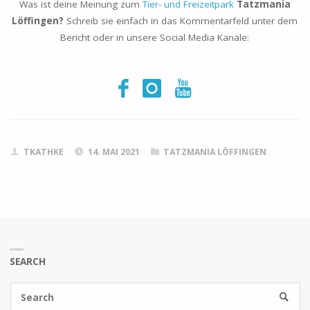
Was ist deine Meinung zum
Tier- und Freizeitpark
Tatzmania
Löffingen?
Schreib sie einfach in das Kommentarfeld unter dem
Bericht oder in unsere Social Media Kanäle:
TKATHKE
14. MAI 2021
TATZMANIA LÖFFINGEN
SEARCH
Se
SEARC
fo