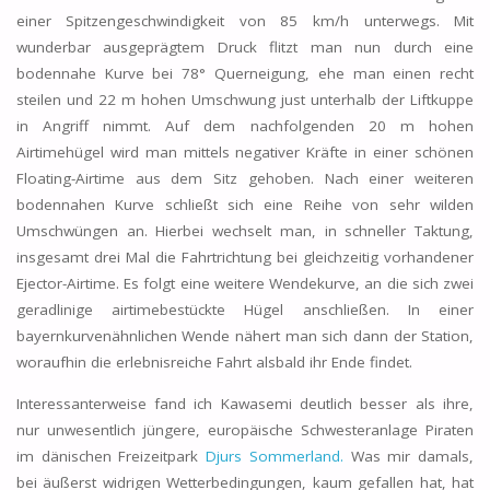
einer Spitzengeschwindigkeit von 85 km/h unterwegs. Mit
wunderbar ausgeprägtem Druck flitzt man nun durch eine
bodennahe Kurve bei 78° Querneigung, ehe man einen recht
steilen und 22 m hohen Umschwung just unterhalb der Liftkuppe
in Angriff nimmt. Auf dem nachfolgenden 20 m hohen
Airtimehügel wird man mittels negativer Kräfte in einer schönen
Floating-Airtime aus dem Sitz gehoben. Nach einer weiteren
bodennahen Kurve schließt sich eine Reihe von sehr wilden
Umschwüngen an. Hierbei wechselt man, in schneller Taktung,
insgesamt drei Mal die Fahrtrichtung bei gleichzeitig vorhandener
Ejector-Airtime. Es folgt eine weitere Wendekurve, an die sich zwei
geradlinige airtimebestückte Hügel anschließen. In einer
bayernkurvenähnlichen Wende nähert man sich dann der Station,
woraufhin die erlebnisreiche Fahrt alsbald ihr Ende findet.
Interessanterweise fand ich Kawasemi deutlich besser als ihre,
nur unwesentlich jüngere, europäische Schwesteranlage Piraten
im dänischen Freizeitpark
Djurs Sommerland.
Was mir damals,
bei äußerst widrigen Wetterbedingungen, kaum gefallen hat, hat