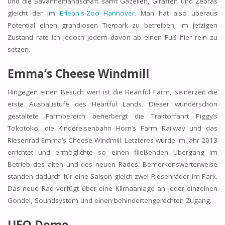
und die Savannenlandschaft samt Gazellen, Giraffen und Zebras
gleicht der im
Erlebnis-Zoo Hannover.
Man hat also überaus
Potential einen grandiosen Tierpark zu betreiben; im jetzigen
Zustand rate ich jedoch jedem davon ab einen Fuß hier rein zu
setzen.
Emma’s Cheese Windmill
Hingegen einen Besuch wert ist die Heartful Farm, seinerzeit die
erste Ausbaustufe des Heartful Lands. Dieser wunderschön
gestaltete Farmbereich beherbergt die Traktorfahrt Piggy’s
Tokotoko, die Kindereisenbahn Horn’s Farm Railway und das
Riesenrad Emma’s Cheese Windmill. Letzteres wurde im Jahr 2013
errichtet und ermöglichte so einen fließenden Übergang im
Betrieb des alten und des neuen Rades. Bemerkenswerterweise
standen dadurch für eine Saison gleich zwei Riesenräder im Park.
Das neue Rad verfügt über eine Klimaanlage an jeder einzelnen
Gondel, Soundsystem und einen behindertengerechten Zugang.
UFO Dome