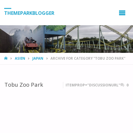
THEMEPARKBLOGGER
HOME
ASIEN
JAPAN
ARCHIVE FOR CATEGORY "TOBU ZOO PARK"
Tobu Zoo Park
ITEMPROP="DISCUSSIONURL"
0