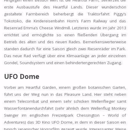
erste Ausbaustufe des Heartful Lands. Dieser wunderschön
gestaltete Farmbereich beherbergt die Traktorfahrt Piggy’s
Tokotoko, die Kindereisenbahn Horn’s Farm Railway und das
Riesenrad Emma’s Cheese Windmill. Letzteres wurde im Jahr 2013
errichtet und ermöglichte so einen fließenden Übergang im
Betrieb des alten und des neuen Rades. Bemerkenswerterweise
standen dadurch für eine Saison gleich zwei Riesenräder im Park.
Das neue Rad verfügt über eine Klimaanlage an jeder einzelnen
Gondel, Soundsystem und einen behindertengerechten Zugang.
UFO Dome
Vorbei am Heartful Garden, einem großen botanischen Garten,
führt uns der Weg nun in das Pleasure Land. Hier steht neben
einem Telecombat und einem sehr schicken Wellenflieger samt
Wasserfontänendurchfahrt (sehr ähnlich dem Wellenflug Monkey
Swinger im englischen Freizeitpark Chessington – World of
Adventures) das 3D Kino UFO Dome, in dem in dieser Saison ein
typisch japanischer Horrorfilm gezeigt wurde. Interessanter Weise