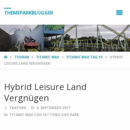
THEMEPARKBLOGGER
HOME
TOUREN
TITANIC MAX
TITANIC MAX TAG 10
HYBRID
LEISURE LAND VERGNÜGEN
Hybrid Leisure Land
Vergnügen
TKATHKE
4. SEPTEMBER 2017
TITANIC MAX TAG 10
/
TOBU ZOO PARK