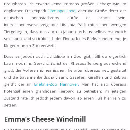
Braunbären. Ich erwarte keine immens großen Gehege wie im
englischen Freizeitpark
Flamingo Land,
aber die Größe derer der
deutschen Innenstadtzoos dürfte es schon sein.
Interessanterweise zeigt der Hirakata Park mit seinen wenigen
Tiergehegen, dass das auch in Japan durchaus selbstverständlich
sein kann. Und so trübt sich der Eindruck des Parks zunehmend, je
länger man im Zoo verweilt.
Dass es jedoch auch Lichtblicke im Zoo gibt, fällt da eigentlich
kaum noch ins Gewicht. So ist der Rhesusaffenberg ausreichend
groß, die Voliere mit heimischen Tierarten überaus nett gestaltet
und die Savannenlandschaft samt Gazellen, Giraffen und Zebras
gleicht der im
Erlebnis-Zoo Hannover.
Man hat also überaus
Potential einen grandiosen Tierpark zu betreiben; im jetzigen
Zustand rate ich jedoch jedem davon ab einen Fuß hier rein zu
setzen.
Emma’s Cheese Windmill
Hingegen einen Besuch wert ist die Heartful Farm, seinerzeit die