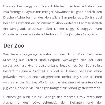
Die von Hoei Sangyo errichtete Achterbahn zeichnet sich durch ein
ovalförmiges Layout mit mittiger Abwärtshelix, ganz ähnlich den
Drachen-Achterbahnen des Herstellers Zamperla, aus. Sprühnebel
bei der Durchfahrt der Stützkonstruktion wertet die Fahrt zusätzlich
ein wenig auf, ansonsten aber ist der Diggy & Daggy’s Tram
Coaster eine nette Kinderachterbahn für die jüngsten Parkgäste.
Der Zoo
Wie bereits eingangs erwähnt ist der Tobu Zoo Park eine
Mischung aus Freizeit- und Tierpark, weswegen sich der Park
selbst auch als Hybrid Leisure Land bezeichnet. Der Zoo selbst
besteht zu einem Großteil aus viel zu kleinen Gehegen ohne
jedweden Versuch einer artgerechten Tierhaltung. Ganz schlimm
wird es in der Monkey World, wo die einzelnen Affenarten ohne
jegliche Gnade in viel zu engen Käfigen zur Schau gestellt werden.
Gleiches gilt auch für die Gehege der meisten Großkatzen (mit
Ausnahme des Löwengeheges), der Elefanten und der