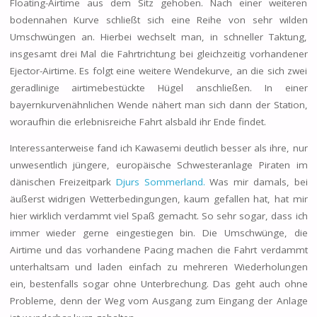
Floating-Airtime aus dem Sitz gehoben. Nach einer weiteren
bodennahen Kurve schließt sich eine Reihe von sehr wilden
Umschwüngen an. Hierbei wechselt man, in schneller Taktung,
insgesamt drei Mal die Fahrtrichtung bei gleichzeitig vorhandener
Ejector-Airtime. Es folgt eine weitere Wendekurve, an die sich zwei
geradlinige airtimebestückte Hügel anschließen. In einer
bayernkurvenähnlichen Wende nähert man sich dann der Station,
woraufhin die erlebnisreiche Fahrt alsbald ihr Ende findet.
Interessanterweise fand ich Kawasemi deutlich besser als ihre, nur
unwesentlich jüngere, europäische Schwesteranlage Piraten im
dänischen Freizeitpark
Djurs Sommerland.
Was mir damals, bei
äußerst widrigen Wetterbedingungen, kaum gefallen hat, hat mir
hier wirklich verdammt viel Spaß gemacht. So sehr sogar, dass ich
immer wieder gerne eingestiegen bin. Die Umschwünge, die
Airtime und das vorhandene Pacing machen die Fahrt verdammt
unterhaltsam und laden einfach zu mehreren Wiederholungen
ein, bestenfalls sogar ohne Unterbrechung. Das geht auch ohne
Probleme, denn der Weg vom Ausgang zum Eingang der Anlage