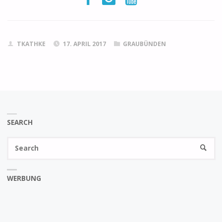
TKATHKE
17. APRIL 2017
GRAUBÜNDEN
SEARCH
Se
SEARC
fo
WERBUNG