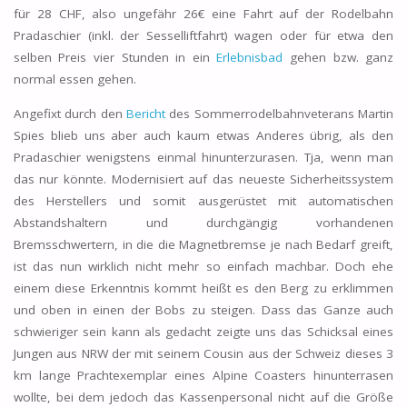
für 28 CHF, also ungefähr 26€ eine Fahrt auf der Rodelbahn
Pradaschier (inkl. der Sesselliftfahrt) wagen oder für etwa den
selben Preis vier Stunden in ein
Erlebnisbad
gehen bzw. ganz
normal essen gehen.
Angefixt durch den
Bericht
des Sommerrodelbahnveterans Martin
Spies blieb uns aber auch kaum etwas Anderes übrig, als den
Pradaschier wenigstens einmal hinunterzurasen. Tja, wenn man
das nur könnte. Modernisiert auf das neueste Sicherheitssystem
des Herstellers und somit ausgerüstet mit automatischen
Abstandshaltern und durchgängig vorhandenen
Bremsschwertern, in die die Magnetbremse je nach Bedarf greift,
ist das nun wirklich nicht mehr so einfach machbar. Doch ehe
einem diese Erkenntnis kommt heißt es den Berg zu erklimmen
und oben in einen der Bobs zu steigen. Dass das Ganze auch
schwieriger sein kann als gedacht zeigte uns das Schicksal eines
Jungen aus NRW der mit seinem Cousin aus der Schweiz dieses 3
km lange Prachtexemplar eines Alpine Coasters hinunterrasen
wollte, bei dem jedoch das Kassenpersonal nicht auf die Größe