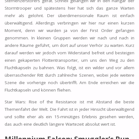
Sternenzerstörers gerät. Schnell gelangen wir in den Hangar der
Stormtrooper und spätestens hier hat sich das ganze Warten
mehr als gelohnt. Der überdimensionale Raum ist einfach
überwältigend. Allerdings verbringen wir hier nur einen kurzen
Moment, denn wir wurden ja von der First Order gefangen
genommen. In kleinen Gruppen werden wir nach und nach in
andere Räume geführt, um dort auf unser Verhör zu warten. Kurz
darauf werden wir jedoch vom Widerstand befreit und besteigen
einen gekaperten Flottentransporter, um uns den Weg zu den
Fluchtkapseln zu bahnen. Was folgt, ist ein wilder und vor allem
überraschender Ritt durch zahlreiche Szenen, wobei jede weitere
Szene die vorherige noch übertrifft. Am Ende erreichen wir die
Fluchtkapseln und können fliehen.
Star Wars: Rise of the Resistance ist mit Abstand die beste
Themenfahrt der Welt. Die Fahrt ist in jeder Hinsicht überwältigend
und sollte eher als ein 15-minütiges Erlebnis gesehen werden,
das auch eine deutlich längere Wartezeit absolut wert ist.
Millennium Falcon: Smuggler’s Run