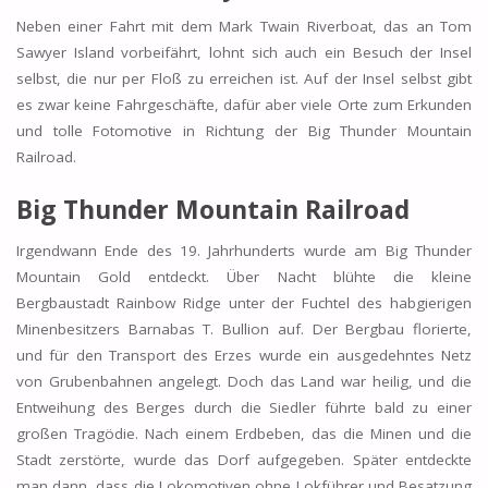
Neben einer Fahrt mit dem Mark Twain Riverboat, das an Tom
Sawyer Island vorbeifährt, lohnt sich auch ein Besuch der Insel
selbst, die nur per Floß zu erreichen ist. Auf der Insel selbst gibt
es zwar keine Fahrgeschäfte, dafür aber viele Orte zum Erkunden
und tolle Fotomotive in Richtung der Big Thunder Mountain
Railroad.
Big Thunder Mountain Railroad
Irgendwann Ende des 19. Jahrhunderts wurde am Big Thunder
Mountain Gold entdeckt. Über Nacht blühte die kleine
Bergbaustadt Rainbow Ridge unter der Fuchtel des habgierigen
Minenbesitzers Barnabas T. Bullion auf. Der Bergbau florierte,
und für den Transport des Erzes wurde ein ausgedehntes Netz
von Grubenbahnen angelegt. Doch das Land war heilig, und die
Entweihung des Berges durch die Siedler führte bald zu einer
großen Tragödie. Nach einem Erdbeben, das die Minen und die
Stadt zerstörte, wurde das Dorf aufgegeben. Später entdeckte
man dann, dass die Lokomotiven ohne Lokführer und Besatzung