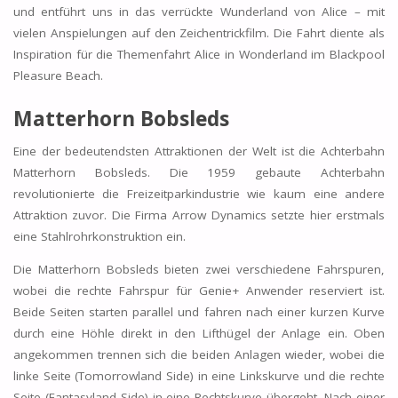
und entführt uns in das verrückte Wunderland von Alice – mit
vielen Anspielungen auf den Zeichentrickfilm. Die Fahrt diente als
Inspiration für die Themenfahrt Alice in Wonderland im Blackpool
Pleasure Beach.
Matterhorn Bobsleds
Eine der bedeutendsten Attraktionen der Welt ist die Achterbahn
Matterhorn Bobsleds. Die 1959 gebaute Achterbahn
revolutionierte die Freizeitparkindustrie wie kaum eine andere
Attraktion zuvor. Die Firma Arrow Dynamics setzte hier erstmals
eine Stahlrohrkonstruktion ein.
Die Matterhorn Bobsleds bieten zwei verschiedene Fahrspuren,
wobei die rechte Fahrspur für Genie+ Anwender reserviert ist.
Beide Seiten starten parallel und fahren nach einer kurzen Kurve
durch eine Höhle direkt in den Lifthügel der Anlage ein. Oben
angekommen trennen sich die beiden Anlagen wieder, wobei die
linke Seite (Tomorrowland Side) in eine Linkskurve und die rechte
Seite (Fantasyland Side) in eine Rechtskurve übergeht. Nach einer