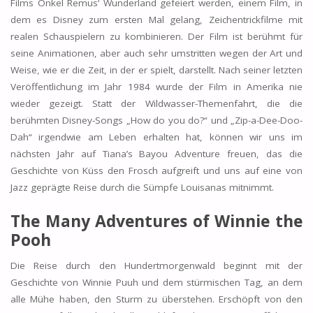
Films Onkel Remus‘ Wunderland gefeiert werden, einem Film, in
dem es Disney zum ersten Mal gelang, Zeichentrickfilme mit
realen Schauspielern zu kombinieren. Der Film ist berühmt für
seine Animationen, aber auch sehr umstritten wegen der Art und
Weise, wie er die Zeit, in der er spielt, darstellt. Nach seiner letzten
Veröffentlichung im Jahr 1984 wurde der Film in Amerika nie
wieder gezeigt. Statt der Wildwasser-Themenfahrt, die die
berühmten Disney-Songs „How do you do?“ und „Zip-a-Dee-Doo-
Dah“ irgendwie am Leben erhalten hat, können wir uns im
nächsten Jahr auf Tiana’s Bayou Adventure freuen, das die
Geschichte von Küss den Frosch aufgreift und uns auf eine von
Jazz geprägte Reise durch die Sümpfe Louisanas mitnimmt.
The Many Adventures of Winnie the
Pooh
Die Reise durch den Hundertmorgenwald beginnt mit der
Geschichte von Winnie Puuh und dem stürmischen Tag, an dem
alle Mühe haben, den Sturm zu überstehen. Erschöpft von den