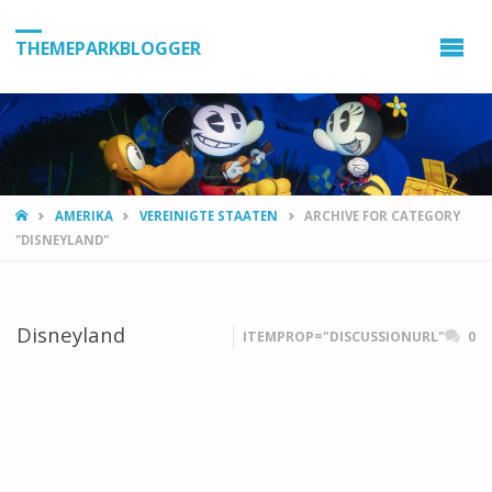
THEMEPARKBLOGGER
HOME
AMERIKA
VEREINIGTE STAATEN
ARCHIVE FOR CATEGORY
"DISNEYLAND"
Disneyland
ITEMPROP="DISCUSSIONURL"
0