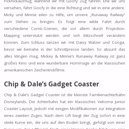
Picknickausflug, während wir mit Goofy Zug fahren. Ehe wir uns
versehen, fährt Goofy in die eine Richtung und wir in eine andere.
Micky und Minnie eilen zu Hilfe, um unsere „Runaway Railway“
zum Stehen zu bringen. Es folgt eine wilde Fahrt durch
verschiedene Comic-Szenen, die vor allem durch Projection-
Mapping unterstützt werden und sich blitzschnell verändern
können. Zum Schluss tanzen wir mit Daisy Walzer und Conga,
bevor wir beinahe in der Schrottpresse landen. So absurd das
alles klingen mag, Mickey & Minnie’s Runaway Railway ist ganz
großes Kino und eine wunderbare Hommage an die klassischen
amerikanischen Zeichentrickfilme.
Chip & Dale’s Gadget Coaster
Chip & Dale’s Gadget Coaster ist die kleinste Familienachterbahn
Disneylands. Die Achterbahn hat ein klassisches Vekoma Junior
Coaster Layout, jedoch mit einigen Modifikationen zur Integration
eines zweiten Zuges. Nach dem Lift biegt der Zug sofort in eine
steile Kurve ein, die uns auf den Boden bringt, gefolgt von einer