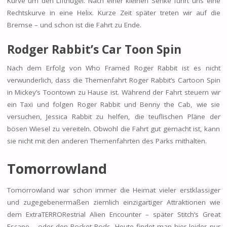
Kurve um den Lifthügel. Nach einer kleinen Senke führt uns eine
Rechtskurve in eine Helix. Kurze Zeit später treten wir auf die
Bremse – und schon ist die Fahrt zu Ende.
Rodger Rabbit’s Car Toon Spin
Nach dem Erfolg von Who Framed Roger Rabbit ist es nicht
verwunderlich, dass die Themenfahrt Roger Rabbit’s Cartoon Spin
in Mickey’s Toontown zu Hause ist. Während der Fahrt steuern wir
ein Taxi und folgen Roger Rabbit und Benny the Cab, wie sie
versuchen, Jessica Rabbit zu helfen, die teuflischen Pläne der
bösen Wiesel zu vereiteln. Obwohl die Fahrt gut gemacht ist, kann
sie nicht mit den anderen Themenfahrten des Parks mithalten.
Tomorrowland
Tomorrowland war schon immer die Heimat vieler erstklassiger
und zugegebenermaßen ziemlich einzigartiger Attraktionen wie
dem ExtraTERRORestrial Alien Encounter – später Stitch’s Great
Escape – oder den Rocket Rods. Heute findet man hier leider nur