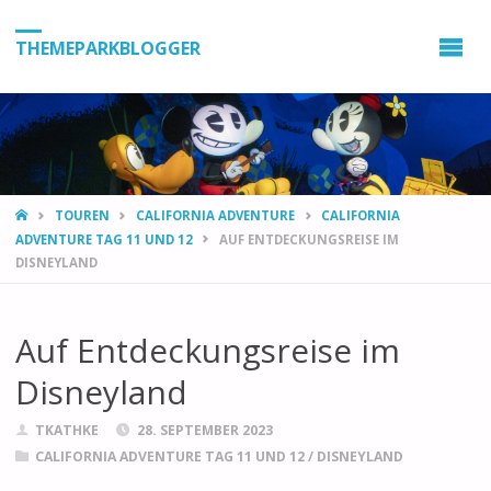
THEMEPARKBLOGGER
HOME
TOUREN
CALIFORNIA ADVENTURE
CALIFORNIA
ADVENTURE TAG 11 UND 12
AUF ENTDECKUNGSREISE IM
DISNEYLAND
Auf Entdeckungsreise im
Disneyland
TKATHKE
28. SEPTEMBER 2023
CALIFORNIA ADVENTURE TAG 11 UND 12
/
DISNEYLAND