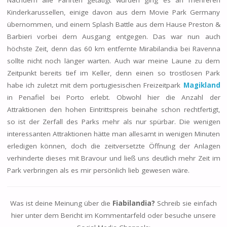
Nachdem alle Fahrten getätigt wurden ging es an mehreren
Kinderkarussellen, einige davon aus dem Movie Park Germany
übernommen, und einem Splash Battle aus dem Hause Preston &
Barbieri vorbei dem Ausgang entgegen. Das war nun auch
höchste Zeit, denn das 60 km entfernte Mirabilandia bei Ravenna
sollte nicht noch länger warten. Auch war meine Laune zu dem
Zeitpunkt bereits tief im Keller, denn einen so trostlosen Park
habe ich zuletzt mit dem portugiesischen Freizeitpark
Magikland
in Penafiel bei Porto erlebt. Obwohl hier die Anzahl der
Attraktionen den hohen Eintrittspreis beinahe schon rechtfertigt,
so ist der Zerfall des Parks mehr als nur spürbar. Die wenigen
interessanten Attraktionen hätte man allesamt in wenigen Minuten
erledigen können, doch die zeitversetzte Öffnung der Anlagen
verhinderte dieses mit Bravour und ließ uns deutlich mehr Zeit im
Park verbringen als es mir persönlich lieb gewesen wäre.
Was ist deine Meinung über die
Fiabilandia?
Schreib sie einfach
hier unter dem Bericht im Kommentarfeld oder besuche unsere