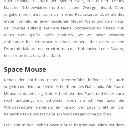
Animatroniks, frei nach den sieben Zwergen aus dem Disney
Klassiker Schneewittchen und die sieben Zwerge, hinauf. Oben
angekommen fährt man nun in einer Rechtskurve, oberhalb des
ersten Tunnels, an einer hässlichen blauen Wand und dem Haus
der Zwerge entlang. Mehrere kleine Zickzackkurven führen nun
durch zwei große Äpfel hindurch, wo wir einer weiteren
Apfelraupe bei der Arbeit zusehen können. Über einen kleinen
Drop mit Haltebremse erreicht man das Höhenniveau der Station,
in die man kurz darauf einfährt.
Space Mouse
Neben der durchaus netten Themenfahrt befindet sich auch
sogleich die dritte und letzte Achterbahn des Fiabilandia. Die Space
Mouse ist dabei die größte Achterbahn des Parks und leider auch
nicht unbedingt die schönste, doch sie ist, wie auch die
Wildwasserbahn nebenan, auf Grund der Lage direkt an der
benachbarten Bundesstraße ein Werbeträger ohnegleichen.
Die Fahrt in der Fabbri Power Mouse beginnt wie üblich mit dem