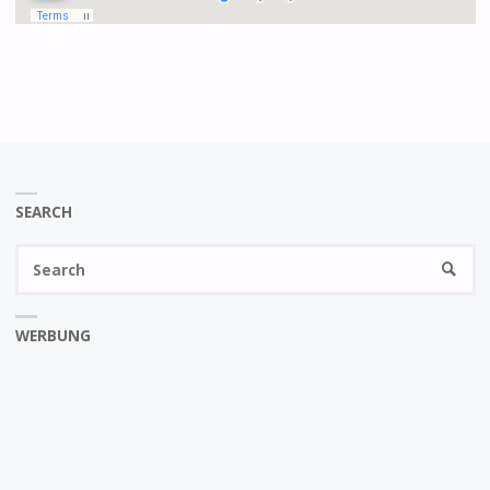
SEARCH
Se
SEARC
fo
WERBUNG