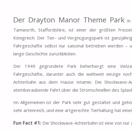
Der Drayton Manor Theme Park
in 
Tamworth, Staffordshire, ist einer der größten Freizei
Königreich. Der Tier- und Vergnügungspark ist ganzjähri
Fahrgeschäfte selbst nur saisonal betrieben werden – u
lange Geschichte zurückblicken.
Der 1949 gegründete Park beherbergt eine Vielzahl 
Fahrgeschäfte, darunter auch die weltweit einzige noc
Achterbahn aus dem Hause Intamin. Die Shockwave-Ac
atemberaubende Fahrt über die Stromschnellen des Splas
Im Allgemeinen ist der Park sehr gut gestaltet und geh
sehr artenreich, und eine artgerechte Tierhaltung hat eine
Fun Fact #1:
Die Shockwave-Achterbahn ist eine von nur 