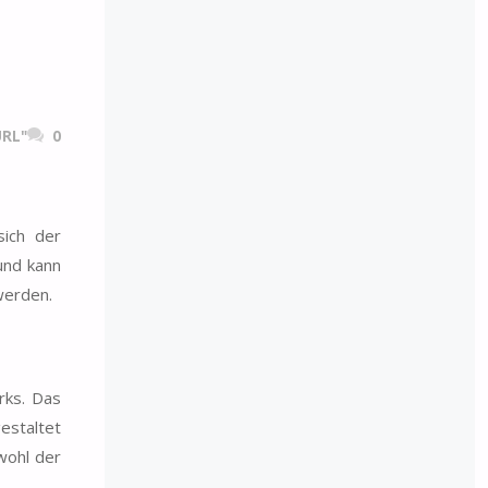
RL"
0
sich der
und kann
werden.
rks. Das
estaltet
wohl der