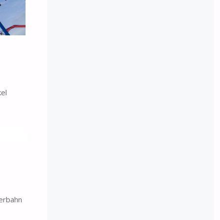
kel
serbahn