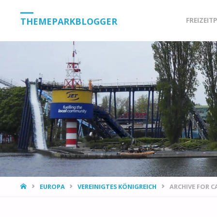
Skip
THEMEPARKBLOGGER
FREIZEIT
to
content
HOME
EUROPA
VEREINIGTES KÖNIGREICH
ARCHIVE FOR 