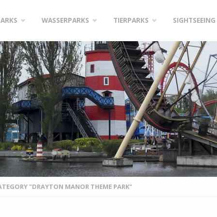
PARKS
WASSERPARKS
TIERPARKS
SIGHTSEEING
CATEGORY "DRAYTON MANOR THEME PARK"