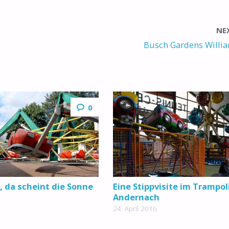
NE
Busch Gardens Willi
0
, da scheint die Sonne
Eine Stippvisite im Trampol
Andernach
24. April 2016