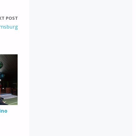
XT POST
amsburg
ino