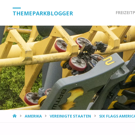
Skip
THEMEPARKBLOGGER
FREIZEIT
to
content
HOME
AMERIKA
VEREINIGTE STAATEN
SIX FLAGS AMERIC