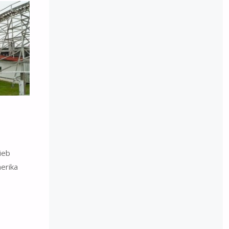
rieb
erika