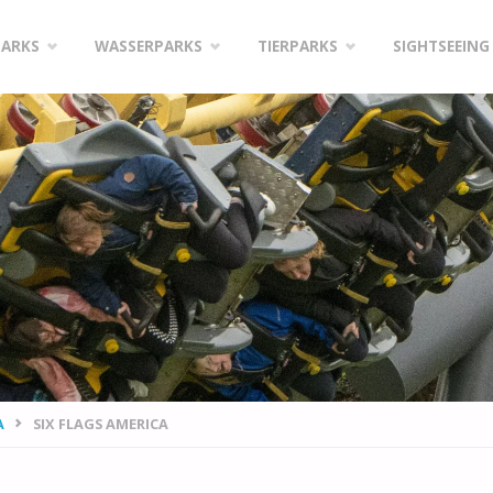
PARKS
WASSERPARKS
TIERPARKS
SIGHTSEEING
A
SIX FLAGS AMERICA