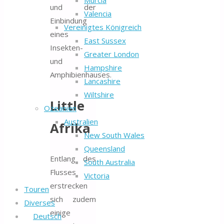
Murcia
und der
Valencia
Einbindung
Vereinigtes Königreich
eines
East Sussex
Insekten-
Greater London
und
Hampshire
Amphibienhauses.
Lancashire
Wiltshire
Little
Ozeanien
Australien
Afrika
New South Wales
Queensland
Entlang des
South Australia
Flusses
Victoria
erstrecken
Touren
sich zudem
Diverses
einige
Deutsch