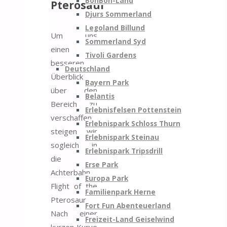
BonBon-Land
Pterosaur
Djurs Sommerland
Legoland Billund
Um uns
Sommerland Syd
einen
Tivoli Gardens
besseren
Deutschland
Überblick
Bayern Park
über den
Belantis
Bereich zu
Erlebnisfelsen Pottenstein
verschaffen
Erlebnispark Schloss Thurn
steigen wir
Erlebnispark Steinau
sogleich in
Erlebnispark Tripsdrill
die
Erse Park
Achterbahn
Europa Park
Flight of the
Familienpark Herne
Pterosaur.
Fort Fun Abenteuerland
Nach einer
Freizeit-Land Geiselwind
kurzen Kurve