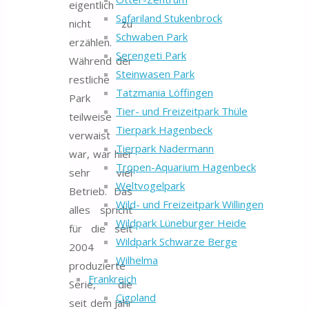
eigentlich
Safariland Stukenbrock
nicht zu
Schwaben Park
erzählen.
Serengeti Park
Während der
Steinwasen Park
restliche
Tatzmania Löffingen
Park
Tier- und Freizeitpark Thüle
teilweise
Tierpark Hagenbeck
verwaist
Tierpark Nadermann
war, war hier
Tropen-Aquarium Hagenbeck
sehr viel
Weltvogelpark
Betrieb. Das
Wild- und Freizeitpark Willingen
alles spricht
Wildpark Lüneburger Heide
für die seit
Wildpark Schwarze Berge
2004
Wilhelma
produzierte
Frankreich
Serie, die
Cigoland
seit dem Jahr