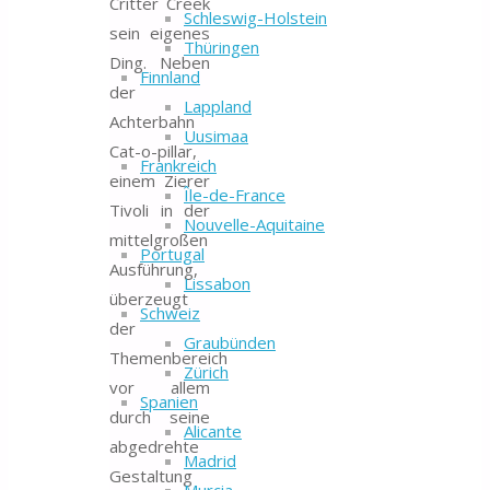
Critter Creek
Schleswig-Holstein
sein eigenes
Thüringen
Ding. Neben
Finnland
der
Lappland
Achterbahn
Uusimaa
Cat-o-pillar,
Frankreich
einem Zierer
Île-de-France
Tivoli in der
Nouvelle-Aquitaine
mittelgroßen
Portugal
Ausführung,
Lissabon
überzeugt
Schweiz
der
Graubünden
Themenbereich
Zürich
vor allem
Spanien
durch seine
Alicante
abgedrehte
Madrid
Gestaltung