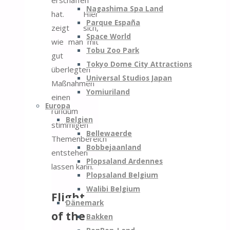
erschaffen
Nagashima Spa Land
hat. Hier
Parque España
zeigt sich,
Space World
wie man mit
Tobu Zoo Park
gut
Tokyo Dome City Attractions
überlegten
Universal Studios Japan
Maßnahmen
Yomiuriland
einen
Europa
rundum
Belgien
stimmigen
Bellewaerde
Themenbereich
Bobbejaanland
entstehen
Plopsaland Ardennes
lassen kann.
Plopsaland Belgium
Walibi Belgium
Flight
Dänemark
of the
Bakken