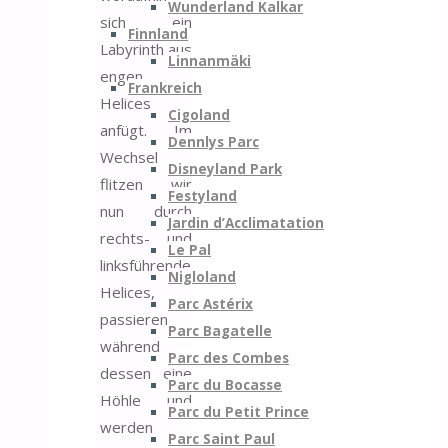
Wunderland Kalkar
sich ein
Finnland
Labyrinth aus
Linnanmäki
engen
Frankreich
Helices
Cigoland
anfügt. Im
Dennlys Parc
Wechsel
Disneyland Park
flitzen wir
Festyland
nun durch
Jardin d’Acclimatation
rechts- und
Le Pal
linksführende
Nigloland
Helices,
Parc Astérix
passieren
Parc Bagatelle
während
Parc des Combes
dessen eine
Parc du Bocasse
Höhle und
Parc du Petit Prince
werden
Parc Saint Paul