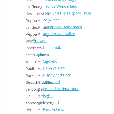
Taunus Wunderland
Eröffnung
Tier- und Freizeitpark Thüle
des ersten
Tolk-Schau
Peppa Pig
Trampolino Andernach
Landes, der
Wunderland Kalkar
Peppa Pig
Finnland
World
.
Linnanmäki
Innerhalb
Frankreich
eines Jahres
Cigoland
konnte
Dennlys Parc
Paultons
Disneyland Park
Park seine
Festyland
Besucherzahlen
Jardin d’Acclimatation
verdoppeln.
Le Pal
Ein Erfolg
Nigloland
sondergleichen,
Parc Astérix
der eine