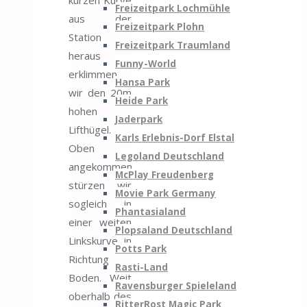
Freizeitpark Lochmühle
aus der
Freizeitpark Plohn
Station
Freizeitpark Traumland
heraus
Funny-World
erklimmen
Hansa Park
wir den 20m
Heide Park
hohen
Jaderpark
Lifthügel.
Karls Erlebnis-Dorf Elstal
Oben
Legoland Deutschland
angekommen
McPlay Freudenberg
stürzen wir
Movie Park Germany
sogleich in
Phantasialand
einer weiten
Plopsaland Deutschland
Linkskurve in
Potts Park
Richtung
Rasti-Land
Boden. Weit
Ravensburger Spieleland
oberhalb des
RitterRost Magic Park