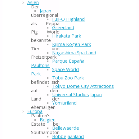
Asien
Der
Japan
überregional
Fuji-Q Highland
als Peppa
Greenland
Pig World
Hirakata Park
bekannte
Kijima Kogen Park
Tier- und
Nagashima Spa Land
Freizeitpark
Parque España
Paultons
Space World
Park
Tobu Zoo Park
befindet sich
Tokyo Dome City Attractions
auf dem
Universal Studios Japan
Land der
Yomiuriland
ehemaligen
Europa
Paulton’s
Belgien
Estate bei
Bellewaerde
Southampton.
Bobbejaanland