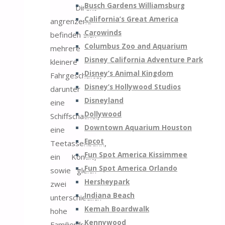
Busch Gardens Williamsburg
Direkt
California’s Great America
angrenzend
Carowinds
befinden sich
Columbus Zoo and Aquarium
mehrere
Disney California Adventure Park
kleinere
Disney’s Animal Kingdom
Fahrgeschäfte,
Disney’s Hollywood Studios
darunter
Disneyland
eine
Dollywood
Schiffschaukel,
Downtown Aquarium Houston
eine
Epcot
Teetassenbahn,
Fun Spot America Kissimmee
ein Kontiki,
Fun Spot America Orlando
sowie gleich
Hersheypark
zwei
Indiana Beach
unterschiedlich
Kemah Boardwalk
hohe
Kennywood
Familienfreifalltürme,