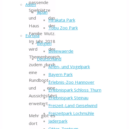
passende
Asien
Spielplätze
Japan
und das
Hirakata Park
Haus der
Tobu Zoo Park
Familie Wutz.
Europa
Im Jahr 2018
Belgien
wird der
Bellewaerde
Themenbereich
Deutschland
zudem durch
Affen- und Vogelpark
eine
Bayern Park
Rundboot-
Erlebnis-Zoo Hannover
und eine
Erlebnispark Schloss Thurn
Aussichtsfahrt
Erlebnispark Steinau
erweitert.
Freizeit-Land Geiselwind
Freizeitpark Lochmühle
Mehr gibt es
Jaderpark
dort
Otter-Zentrum