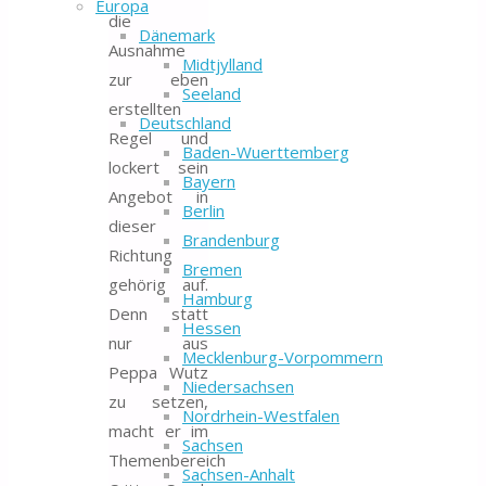
Europa
die
Dänemark
Ausnahme
Midtjylland
zur eben
Seeland
erstellten
Deutschland
Regel und
Baden-Wuerttemberg
lockert sein
Bayern
Angebot in
Berlin
dieser
Brandenburg
Richtung
Bremen
gehörig auf.
Hamburg
Denn statt
Hessen
nur aus
Mecklenburg-Vorpommern
Peppa Wutz
Niedersachsen
zu setzen,
Nordrhein-Westfalen
macht er im
Sachsen
Themenbereich
Sachsen-Anhalt