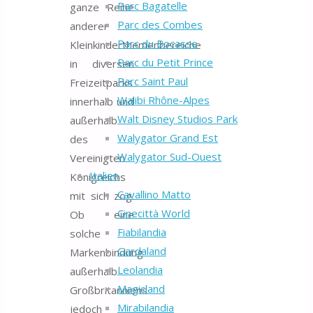
Parc Bagatelle
ganze Reihe
Parc des Combes
anderer
Parc du Bocasse
Kleinkinderthemenbereiche
Parc du Petit Prince
in diversen
Parc Saint Paul
Freizeitparks
Walibi Rhône-Alpes
innerhalb und
Walt Disney Studios Park
außerhalb
Walygator Grand Est
des
Walygator Sud-Ouest
Vereinigten
Italien
Königreichs
Cavallino Matto
mit sich zog.
Cinecittà World
Ob eine
Fiabilandia
solche
Gardaland
Markenbindung
Leolandia
außerhalb
Magicland
Großbritanniens
Mirabilandia
jedoch