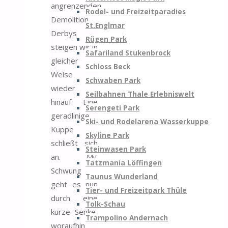
angrenzenden
Rodel- und Freizeitparadies
Demolition
St.Englmar
Derbys
Rügen Park
steigen wir in
Safariland Stukenbrock
gleicher
Schloss Beck
Weise
Schwaben Park
wieder
Seilbahnen Thale Erlebniswelt
hinauf. Eine
Serengeti Park
geradlinige
Ski- und Rodelarena Wasserkuppe
Kuppe
Skyline Park
schließt sich
Steinwasen Park
an. Mit
Tatzmania Löffingen
Schwung
Taunus Wunderland
geht es nun
Tier- und Freizeitpark Thüle
durch eine
Tolk-Schau
kurze Senke,
Trampolino Andernach
woraufhin