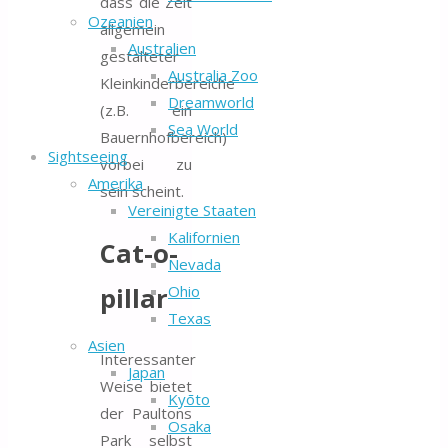
dass die Zeit
Ozeanien
allgemein
Australien
gestalteter
Australia Zoo
Kleinkinderbereiche
Dreamworld
(z.B. ein
Sea World
Bauernhofbereich)
Sightseeing
vorbei zu
Amerika
sein scheint.
Vereinigte Staaten
Kalifornien
Cat-o-
Nevada
pillar
Ohio
Texas
Asien
Interessanter
Japan
Weise bietet
Kyōto
der Paultons
Osaka
Park selbst