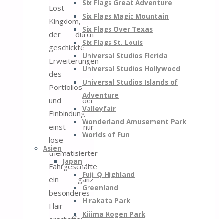
Six Flags Great Adventure
Lost
Six Flags Magic Mountain
Kingdom,
Six Flags Over Texas
der durch
Six Flags St. Louis
geschickte
Universal Studios Florida
Erweiterungen
Universal Studios Hollywood
des
Universal Studios Islands of
Portfolios
Adventure
und der
Valleyfair
Einbindung
Wonderland Amusement Park
einst nur
Worlds of Fun
lose
Asien
thematisierter
Japan
Fahrgeschäfte
Fuji-Q Highland
ein ganz
Greenland
besonderes
Hirakata Park
Flair
Kijima Kogen Park