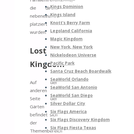
Kings Dominion
die direkt
Kings Island
nebeneinander
Knott’s Berry Farm
platziert
Legoland California
wurden.
Magic Kingdom
New York, New York
Lost
Nickelodeon Universe
Kingdom
Pacific Park
Santa Cruz Beach Boardwalk
SeaWorld Orlando
Auf der
SeaWorld San Antonio
anderen
SeaWorld San Diego
Seite der
Silver Dollar City
Gärten
Six Flags America
befindet sich
Six Flags Discovery Kingdom
der
Six Flags Fiesta Texas
Themenbereich