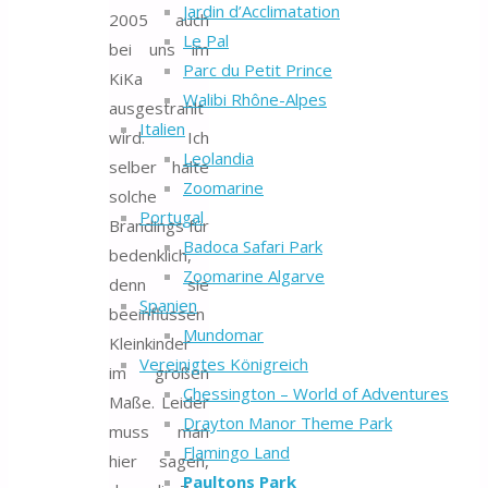
Jardin d’Acclimatation
2005 auch
Le Pal
bei uns im
Parc du Petit Prince
KiKa
Walibi Rhône-Alpes
ausgestrahlt
Italien
wird. Ich
Leolandia
selber halte
Zoomarine
solche
Portugal
Brandings für
Badoca Safari Park
bedenklich,
Zoomarine Algarve
denn sie
Spanien
beeinflussen
Mundomar
Kleinkinder
Vereinigtes Königreich
im großen
Chessington – World of Adventures
Maße. Leider
Drayton Manor Theme Park
muss man
Flamingo Land
hier sagen,
Paultons Park