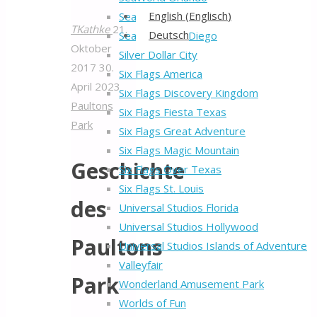
Back
English
(
Englisch
)
SeaWorld San Antonio
to
TKathke
21.
Deutsch
SeaWorld San Diego
Top
Oktober
Silver Dollar City
2017
30.
Six Flags America
April 2023
Six Flags Discovery Kingdom
Paultons
Six Flags Fiesta Texas
Park
Six Flags Great Adventure
Six Flags Magic Mountain
Geschichte
Six Flags Over Texas
Six Flags St. Louis
des
Universal Studios Florida
Universal Studios Hollywood
Paultons
Universal Studios Islands of Adventure
Valleyfair
Park
Wonderland Amusement Park
Worlds of Fun