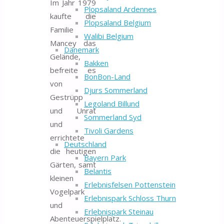
Im Jahr 1979
Plopsaland Ardennes
kaufte die
Plopsaland Belgium
Familie
Walibi Belgium
Mancey das
Dänemark
Gelände,
Bakken
befreite es
BonBon-Land
von
Djurs Sommerland
Gestrüpp
Legoland Billund
und Unrat
Sommerland Syd
und
Tivoli Gardens
errichtete
Deutschland
die heutigen
Bayern Park
Gärten, samt
Belantis
kleinen
Erlebnisfelsen Pottenstein
Vogelpark
Erlebnispark Schloss Thurn
und
Erlebnispark Steinau
Abenteuerspielplatz.