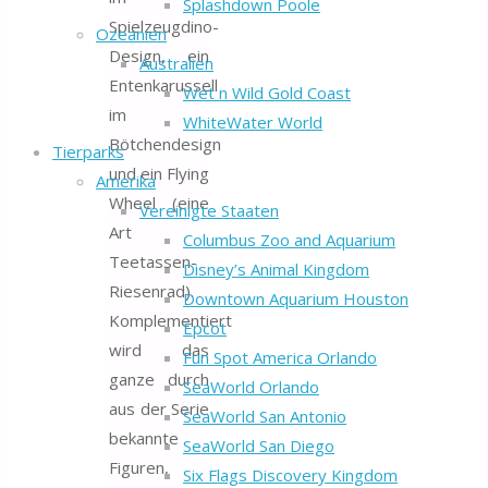
Splashdown Poole
Spielzeugdino-
Ozeanien
Design, ein
Australien
Entenkarussell
Wet n Wild Gold Coast
im
WhiteWater World
Bötchendesign
Tierparks
und ein Flying
Amerika
Wheel (eine
Vereinigte Staaten
Art
Columbus Zoo and Aquarium
Teetassen-
Disney’s Animal Kingdom
Riesenrad).
Downtown Aquarium Houston
Komplementiert
Epcot
wird das
Fun Spot America Orlando
ganze durch
SeaWorld Orlando
aus der Serie
SeaWorld San Antonio
bekannte
SeaWorld San Diego
Figuren,
Six Flags Discovery Kingdom