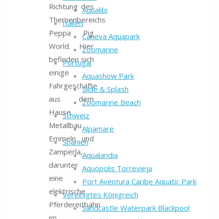
Richtung des
Aqualibi
Themenbereichs
Italien
Peppa Pig
Caneva Aquapark
World. Hier
Zoomarine
befinden sich
Portugal
einige
Aquashow Park
Fahrgeschäfte
Slide & Splash
aus dem
Zoomarine Beach
Hause
Schweiz
Metallbau
Alpamare
Emmeln und
Spanien
Zamperla,
Aqualandia
darunter
Aquopolis Torrevieja
eine
Port Aventura Caribe Aquatic Park
elektrische
Vereinigtes Königreich
Pferdereitbahn
Sandcastle Waterpark Blackpool
im