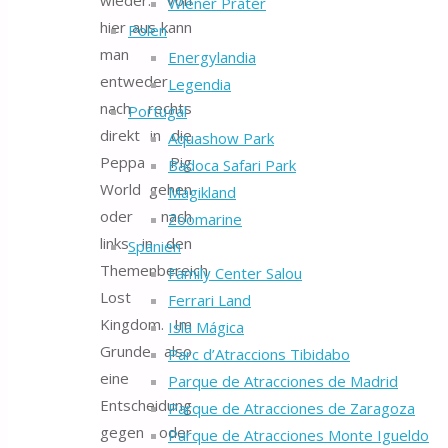
wieder. Von
Wiener Prater
hier aus kann
Polen
man
Energylandia
entweder
Legendia
nach rechts
Portugal
direkt in die
Aquashow Park
Peppa Pig
Badoca Safari Park
World gehen
Magikland
oder nach
Zoomarine
links in den
Spanien
Themenbereich
Family Center Salou
Lost
Ferrari Land
Kingdom. Im
Isla Mágica
Grunde also
Parc d’Atraccions Tibidabo
eine
Parque de Atracciones de Madrid
Entscheidung
Parque de Atracciones de Zaragoza
gegen oder
Parque de Atracciones Monte Igueldo