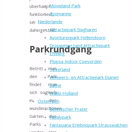
Movieland Park
überhaupt
Zoomarine
funktioniert,
Niederlande
sei
Attractiepark Slagharen
dahingestellt.
Avonturenpark Hellendoorn
Drouwenerzand Attractiepark
Parkrundgang
Efteling
Plopsa Indoor Coevorden
Betritt man
Toverland
den Park
Verkeers- en Attractiepark Duinen
findet man
Zathe
sich sogleich
Walibi Holland
in den
Österreich
wunderschönen
Böhmischer Prater
Gärten des
Familypark
Parks
Fantasiana Erlebnispark Strasswalchen