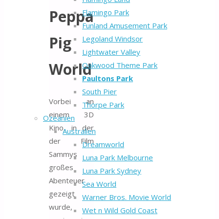
Peppa
Flamingo Park
Funland Amusement Park
Pig
Legoland Windsor
Lightwater Valley
World
Oakwood Theme Park
Paultons Park
South Pier
Vorbei an
Thorpe Park
einem 3D
Ozeanien
Kino, in der
Australien
der Film
Dreamworld
Sammys
Luna Park Melbourne
großes
Luna Park Sydney
Abenteuer
Sea World
gezeigt
Warner Bros. Movie World
wurde,
Wet n Wild Gold Coast