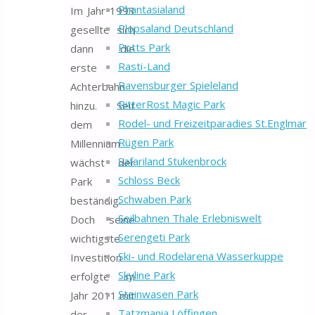
Phantasialand
Im Jahr 1993
Plopsaland Deutschland
gesellte sich
Potts Park
dann die
Rasti-Land
erste
Ravensburger Spieleland
Achterbahn
RitterRost Magic Park
hinzu. Seit
Rodel- und Freizeitparadies St.Englmar
dem
Rügen Park
Millennium
Safariland Stukenbrock
wächst der
Schloss Beck
Park
Schwaben Park
beständig.
Seilbahnen Thale Erlebniswelt
Doch seine
Serengeti Park
wichtigste
Ski- und Rodelarena Wasserkuppe
Investition
Skyline Park
erfolgte im
Steinwasen Park
Jahr 2011 mit
Tatzmania Löffingen
der