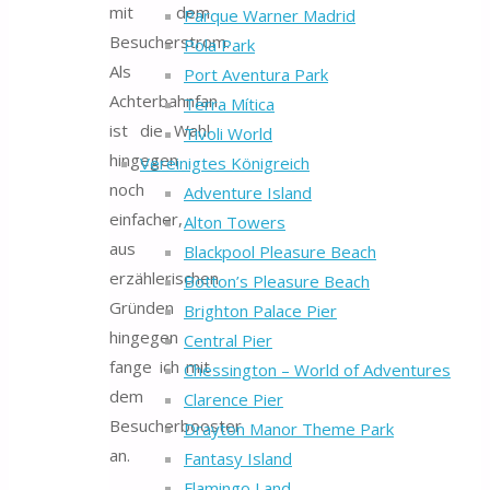
mit dem
Parque Warner Madrid
Besucherstrom.
Pola Park
Als
Port Aventura Park
Achterbahnfan
Terra Mítica
ist die Wahl
Tivoli World
hingegen
Vereinigtes Königreich
noch
Adventure Island
einfacher,
Alton Towers
aus
Blackpool Pleasure Beach
erzählerischen
Botton’s Pleasure Beach
Gründen
Brighton Palace Pier
hingegen
Central Pier
fange ich mit
Chessington – World of Adventures
dem
Clarence Pier
Besucherbooster
Drayton Manor Theme Park
an.
Fantasy Island
Flamingo Land