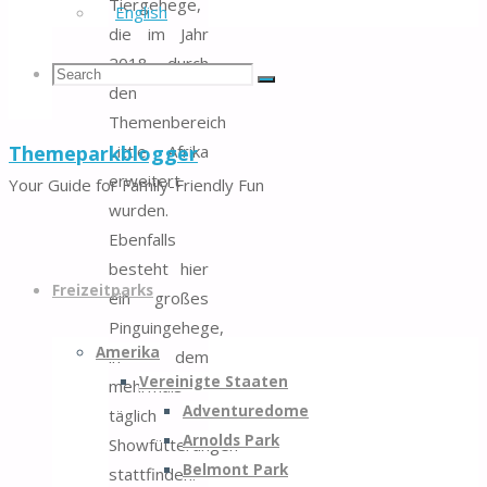
Tiergehege,
English
die im Jahr
2018 durch
Search
Search
Search
den
Themenbereich
Themeparkblogger
Little Afrika
for:
erweitert
Your Guide for Family-Friendly Fun
wurden.
Ebenfalls
Skip
besteht hier
to
Freizeitparks
ein großes
content
Pinguingehege,
Amerika
in dem
Vereinigte Staaten
mehrmals
Adventuredome
täglich
Arnolds Park
Showfütterungen
Belmont Park
stattfinden.