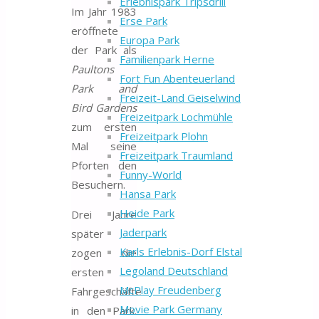
Erlebnispark Tripsdrill
Im Jahr 1983
Erse Park
eröffnete
Europa Park
der Park als
Familienpark Herne
Paultons
Fort Fun Abenteuerland
Park and
Freizeit-Land Geiselwind
Bird Gardens
Freizeitpark Lochmühle
zum ersten
Freizeitpark Plohn
Mal seine
Freizeitpark Traumland
Pforten den
Funny-World
Besuchern.
Hansa Park
Heide Park
Drei Jahre
Jaderpark
später
Karls Erlebnis-Dorf Elstal
zogen die
Legoland Deutschland
ersten
McPlay Freudenberg
Fahrgeschäfte
Movie Park Germany
in den Park.