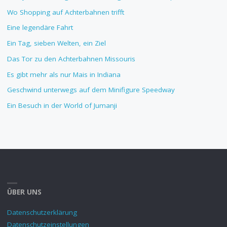
Wo Shopping auf Achterbahnen trifft
Eine legendäre Fahrt
Ein Tag, sieben Welten, ein Ziel
Das Tor zu den Achterbahnen Missouris
Es gibt mehr als nur Mais in Indiana
Geschwind unterwegs auf dem Minifigure Speedway
Ein Besuch in der World of Jumanji
ÜBER UNS
Datenschutzerklärung
Datenschutzeinstellungen