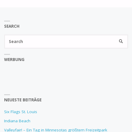
SEARCH
Se
SEARC
fo
WERBUNG
NEUESTE BEITRÄGE
Six Flags St. Louis
Indiana Beach
Valleyfair! – Ein Tag in Minnesotas größtem Freizeitpark