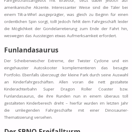
Fahrgeschäftsangebot mit Bravour, setzt dabei jedoch auf
amerikanische Akzente. Interessanter Weise sind die Täler bei
einem Tilt-a-Whirl ausgeprägter, was gleich zu Beginn für einen
ordentlichen Spin sorgt, toll! Jedoch fehlt dem Fahrgeschäft leider
die Möglichkeit der Gondelarretierung zum Ende der Fahrt hin,
weswegen das Aussteigen etwas Aufmerksamkeit erfordert.
Funlandasaurus
Der Scheibenwischer Extreme, der Twister Cyclone und ein
eingehauster Autoskooter komplementieren das besagte
Portfolio. Ebenfalls überzeugt der kleine Park durch seine Auswahl
an Kinderfahrgeschäften. Allen voran die nett gestaltete
Kinderachterbahn Super Dragon Roller Coaster bzw.
Funlandasaurus, die ihre Runden nun in einem überaus toll
gestalteten Kinderbereich dreht – hierfür wurden im letzten Jahr
die umliegenden Fahrgeschäfte mit einer Dinosaurier-
Thematisierung versehen.
Der SBNO Freifallturm