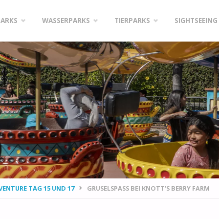
PARKS
WASSERPARKS
TIERPARKS
SIGHTSEEING
VENTURE TAG 15 UND 17
GRUSELSPASS BEI KNOTT’S BERRY FARM