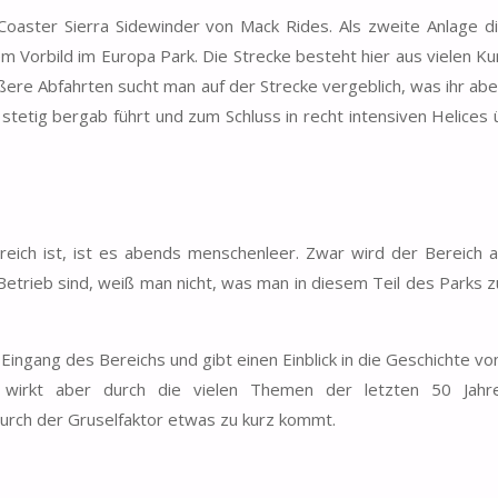
 Coaster Sierra Sidewinder von Mack Rides. Als zweite Anlage d
em Vorbild im Europa Park. Die Strecke besteht hier aus vielen K
ößere Abfahrten sucht man auf der Strecke vergeblich, was ihr ab
stetig bergab führt und zum Schluss in recht intensiven Helices
ch ist, ist es abends menschenleer. Zwar wird der Bereich a
Betrieb sind, weiß man nicht, was man in diesem Teil des Parks 
ingang des Bereichs und gibt einen Einblick in die Geschichte vo
t, wirkt aber durch die vielen Themen der letzten 50 Jah
urch der Gruselfaktor etwas zu kurz kommt.