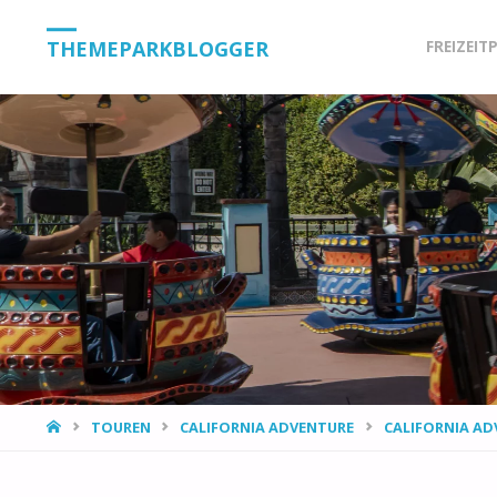
Skip
THEMEPARKBLOGGER
FREIZEIT
to
content
HOME
TOUREN
CALIFORNIA ADVENTURE
CALIFORNIA AD