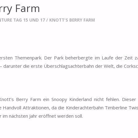
erry Farm
NTURE TAG 15 UND 17
/
KNOTT'S BERRY FARM
 ersten Themenpark. Der Park beherbergte im Laufe der Zeit za
n – darunter die erste Überschlagsachterbahn der Welt, die Corks
ott’s Berry Farm ein Snoopy Kinderland nicht fehlen. Dieser f
eine Handvoll Attraktionen, da die Kinderachterbahn Timberline Tw
im nächsten Jahr eröffnet werden soll.