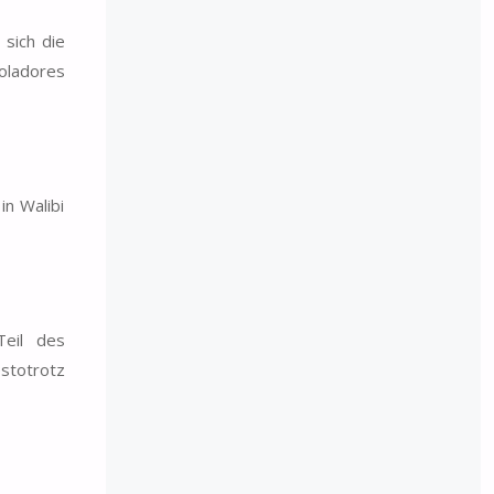
 sich die
oladores
in Walibi
Teil des
stotrotz