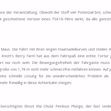
 der Veranstaltung. Obwohl der Stoff viel Potenzial bot, sche
 geschnittene Version eines FSK18-Films wirkt, da alle genret
n Maus. Die Fahrt mit ihren engen Haarnadelkurven und steilen 
h Knott’s Berry Farm hat aus dem Fahrspaß eine echte Tortur 
hrt nur noch weh. Die Bewegungsfreiheit der Fahrgäste muss 
öße von 1,78 m nicht mehr schmerzfrei mitfahren können. Auf j
ine schnelle Lösung für ein unwahrscheinliches Problem als
ehr freiwillig in diese Achterbahn steigen.
berüchtigten Shoot the Chute Perilous Plunge, der fast senkr