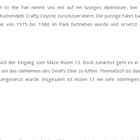
rn to the Fair nimmt uns mit auf ein lustiges Abenteuer, bei
Kuchendieb Crafty Coyote zurückzuerobern. Die putzige Fahrt ba
 die von 1975 bis 1986 im Park betrieben wurde und ersetzt 
ich der Eingang zum Maze Room 13. Doch zunächst geht es in d
um das Geheimnis des Devil’s Elixir zu lüften. Thematisch ist da
nd umgesetzt wurde. Insgesamt ist Room 13 ein sehr stimmiges