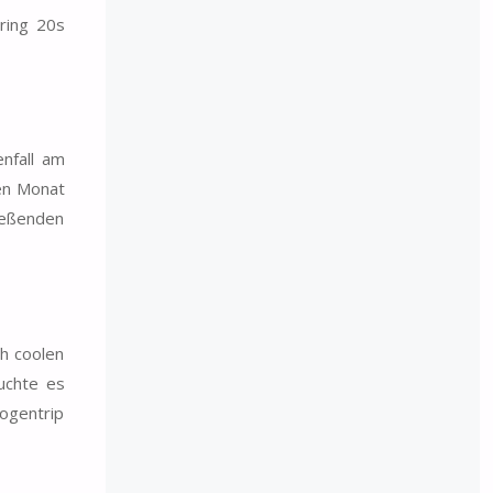
ring 20s
nfall am
nen Monat
ließenden
h coolen
uchte es
ogentrip