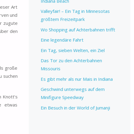
Indiana Beach
ieser Art
Valleyfair! – Ein Tag in Minnesotas
urven und
größtem Freizeitpark
er zugute
Wo Shopping auf Achterbahnen trifft
 über den
Eine legendäre Fahrt
Ein Tag, sieben Welten, ein Ziel
Das Tor zu den Achterbahnen
ls große
Missouris
zu suchen
Es gibt mehr als nur Mais in Indiana
Geschwind unterwegs auf dem
n Knott’s
Minifigure Speedway
re etwas
Ein Besuch in der World of Jumanji