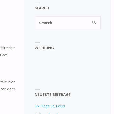
SEARCH
Search
SEARCH
for:
WERBUNG
hlreiche
crew.
ällt hier
ister dem
NEUESTE BEITRÄGE
Six Flags St. Louis