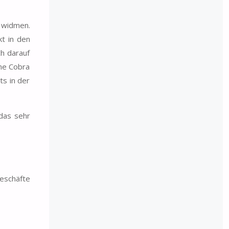
 widmen.
t in den
ch darauf
ine Cobra
ts in der
das sehr
geschäfte