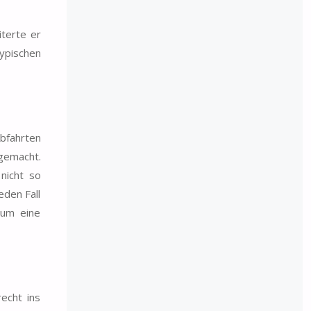
iterte er
ypischen
Abfahrten
gemacht.
nicht so
eden Fall
 um eine
echt ins