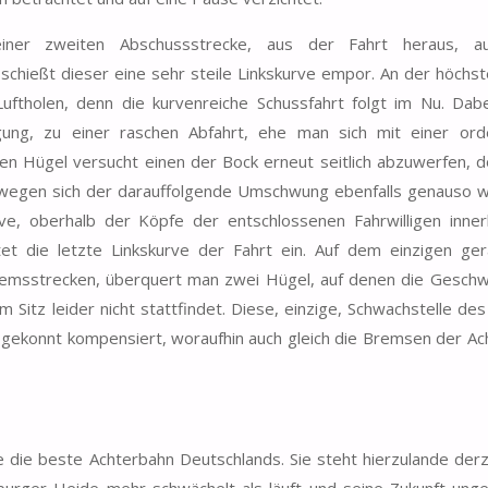
ner zweiten Abschussstrecke, aus der Fahrt heraus, au
chießt dieser eine sehr steile Linkskurve empor. An der höchst
tholen, denn die kurvenreiche Schussfahrt folgt im Nu. Dabe
ung, zu einer raschen Abfahrt, ehe man sich mit einer orde
en Hügel versucht einen der Bock erneut seitlich abzuwerfen, 
eswegen sich der darauffolgende Umschwung ebenfalls genauso wi
ve, oberhalb der Köpfe der entschlossenen Fahrwilligen inner
et die letzte Linkskurve der Fahrt ein. Auf dem einzigen gera
Bremsstrecken, überquert man zwei Hügel, auf denen die Geschw
 Sitz leider nicht stattfindet. Diese, einzige, Schwachstelle de
 gekonnt kompensiert, woraufhin auch gleich die Bremsen der A
ne die beste Achterbahn Deutschlands. Sie steht hierzulande der
urger Heide mehr schwächelt als läuft und seine Zukunft ungew