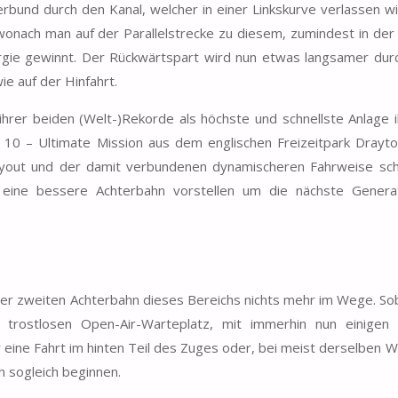
rbund durch den Kanal, welcher in einer Linkskurve verlassen w
onach man auf der Parallelstrecke zu diesem, zumindest in der
ergie gewinnt. Der Rückwärtspart wird nun etwas langsamer dur
e auf der Hinfahrt.
 ihrer beiden (Welt-)Rekorde als höchste und schnellste Anlage i
 10 – Ultimate Mission aus dem englischen Freizeitpark Drayt
ayout und der damit verbundenen dynamischeren Fahrweise sch
ine bessere Achterbahn vorstellen um die nächste Genera
t der zweiten Achterbahn dieses Bereichs nichts mehr im Wege. S
 trostlosen Open-Air-Warteplatz, mit immerhin nun einigen
r eine Fahrt im hinten Teil des Zuges oder, bei meist derselben W
h sogleich beginnen.