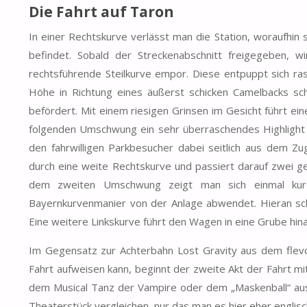
Die Fahrt auf Taron
In einer Rechtskurve verlässt man die Station, woraufhin
befindet. Sobald der Streckenabschnitt freigegeben, w
rechtsführende Steilkurve empor. Diese entpuppt sich ra
Höhe in Richtung eines äußerst schicken Camelbacks schi
befördert. Mit einem riesigen Grinsen im Gesicht führt e
folgenden Umschwung ein sehr überraschendes Highlight 
den fahrwilligen Parkbesucher dabei seitlich aus dem Zu
durch eine weite Rechtskurve und passiert darauf zwei 
dem zweiten Umschwung zeigt man sich einmal kurz
Bayernkurvenmanier von der Anlage abwendet. Hieran schlie
Eine weitere Linkskurve führt den Wagen in eine Grube hin
Im Gegensatz zur Achterbahn Lost Gravity aus dem flevolä
Fahrt aufweisen kann, beginnt der zweite Akt der Fahrt mi
dem Musical Tanz der Vampire oder dem „Maskenball“ au
Theaterstück vergleichen, nur das man es hier eher englisc