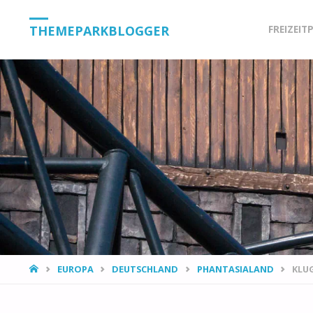
Skip
THEMEPARKBLOGGER
FREIZEIT
to
content
HOME
EUROPA
DEUTSCHLAND
PHANTASIALAND
KLU