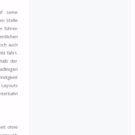
f seine
en Stelle
i führen
ntlichen
doch auch
ld fährt.
halb der
dlinigen
indigkeit
s Layouts
chterbahn
zeit ohne
iss ist;