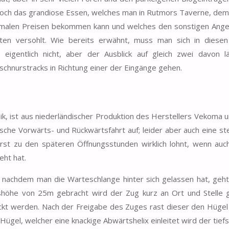
 jedoch das grandiose Essen, welches man in Rutmors Taverne, de
rmalen Preisen bekommen kann und welches den sonstigen Ange
sten versohlt. Wie bereits erwähnt, muss man sich in diesen
 eigentlich nicht, aber der Ausblick auf gleich zwei davon l
chnurstracks in Richtung einer der Eingänge gehen.
ik, ist aus niederländischer Produktion des Herstellers Vekoma 
che Vorwärts- und Rückwärtsfahrt auf; leider aber auch eine st
st zu den späteren Öffnungsstunden wirklich lohnt, wenn auch 
eht hat.
 nachdem man die Warteschlange hinter sich gelassen hat, geht
shöhe von 25m gebracht wird der Zug kurz an Ort und Stelle g
kt werden. Nach der Freigabe des Zuges rast dieser den Hügel 
Hügel, welcher eine knackige Abwärtshelix einleitet wird der tief