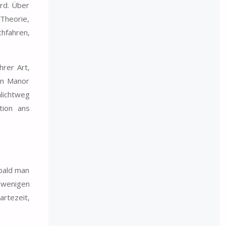
ird. Über
 Theorie,
chfahren,
hrer Art,
on Manor
lichtweg
tion ans
obald man
 wenigen
artezeit,