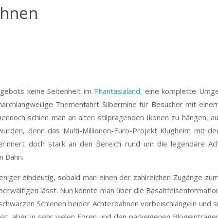
ahnen
d
gebots keine Seltenheit im
Phantasialand,
eine komplette Umge
narchlangweilige Themenfahrt Silbermine für Besucher mit eine
Dennoch schien man an alten stilprägenden Ikonen zu hängen, a
wurden, denn das Multi-Millionen-Euro-Projekt Klugheim mit de
 erinnert doch stark an den Bereich rund um die legendäre Ac
n Bahn.
eniger eindeutig, sobald man einen der zahlreichen Zugänge zu
erwältigen lässt. Nun könnte man über die Basaltfelsenformati
schwarzen Schienen beider Achterbahnen vorbeischlängeln und s
hat, aber in sehr vielen Foren und den parkeigenen Blogeinträge