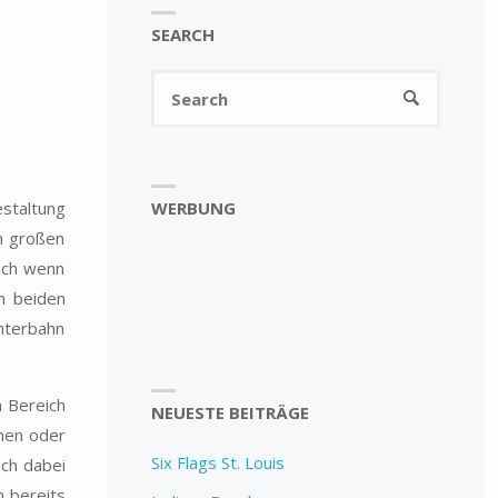
SEARCH
Search
SEARCH
for:
WERBUNG
staltung
m großen
uch wenn
n beiden
hterbahn
m Bereich
NEUESTE BEITRÄGE
onen oder
Six Flags St. Louis
ich dabei
n bereits