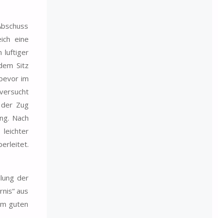
 Abschuss
ich eine
 luftiger
dem Sitz
 bevor im
versucht
t der Zug
ng. Nach
eichter
erleitet.
ilung der
rnis“ aus
em guten