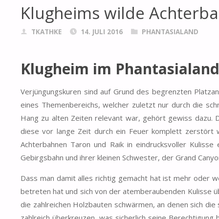
Klugheims wilde Achterb
TKATHKE
14. JULI 2016
PHANTASIALAND
Klugheim im Phantasialan
Verjüngungskuren sind auf Grund des begrenzten Platzan
eines Themenbereichs, welcher zuletzt nur durch die sch
Hang zu alten Zeiten relevant war, gehört gewiss dazu. 
diese vor lange Zeit durch ein Feuer komplett zerstört 
Achterbahnen Taron und Raik in eindrucksvoller Kulisse
Gebirgsbahn und ihrer kleinen Schwester, der Grand Canyo
Dass man damit alles richtig gemacht hat ist mehr oder w
betreten hat und sich von der atemberaubenden Kulisse üb
die zahlreichen Holzbauten schwärmen, an denen sich die 
zahlreich überkreuzen, was sicherlich seine Berechtigung 