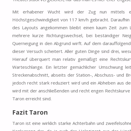
Mit erhabener Wucht wird der Zug nun mittels ei
Höchstgeschwindigkeit von 117 km/h gebracht. Daraufhin s
des Layouts angekommen bleibt einen kaum Zeit zum Luf
mehrere kurze Richtungswechsel, bei beständiger Neig
Querneigung in den Abgrund wirft. Auf dem darauffolgend
dieser Versuch scheitert. Aller guten Dinge sind drei, w
Hierauf überquert man relativ gemäßigt eine Rechtskur
Warteschlange. Ein letzter gemächlicher Umschwung leit
Streckenabschnitt, abseits der Station-, Abschuss- und 
jedoch recht stark reduziert wird und ein Abheben aus dem
wird mit der anschließenden und recht engen Rechtskurve
Taron erreicht sind.
Fazit Taron
Taron ist eine wirklich starke Achterbahn und zweifelsoh
Konkurrenz dar, da ja auch der Holzgigant aus der Lüneb