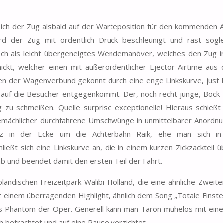
 sich der Zug alsbald auf der Warteposition für den kommenden
ird der Zug mit ordentlich Druck beschleunigt und rast sogle
sch als leicht übergeneigtes Wendemanöver, welches den Zug in
ckt, welcher einen mit außerordentlicher Ejector-Airtime aus 
inen der Wagenverbund gekonnt durch eine enge Linkskurve, just
auf die Besucher entgegenkommt. Der, noch recht junge, Bock 
g zu schmeißen. Quelle surprise exceptionelle! Hieraus schieß
gemächlicher durchfahrene Umschwünge in unmittelbarer Anordnu
 in der Ecke um die Achterbahn Raik, ehe man sich in l
ßt sich eine Linkskurve an, die in einem kurzen Zickzackteil üb
ab und beendet damit den ersten Teil der Fahrt.
ndischen Freizeitpark Walibi Holland, die eine ähnliche Zweite
t einem überragenden Highlight, ähnlich dem Song „Totale Finste
s Phantom der Oper. Generell kann man Taron mühelos mit ein
h betrachtet und auf eine Pause verzichtet.