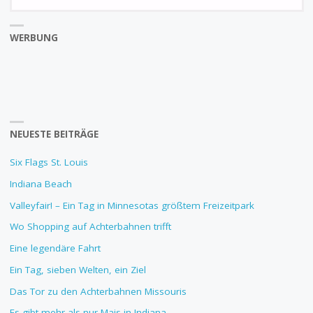
fo
WERBUNG
NEUESTE BEITRÄGE
Six Flags St. Louis
Indiana Beach
Valleyfair! – Ein Tag in Minnesotas größtem Freizeitpark
Wo Shopping auf Achterbahnen trifft
Eine legendäre Fahrt
Ein Tag, sieben Welten, ein Ziel
Das Tor zu den Achterbahnen Missouris
Es gibt mehr als nur Mais in Indiana