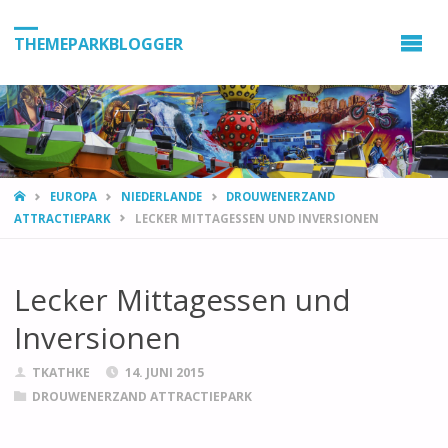
THEMEPARKBLOGGER
HOME
EUROPA
NIEDERLANDE
DROUWENERZAND
ATTRACTIEPARK
LECKER MITTAGESSEN UND INVERSIONEN
Lecker Mittagessen und
Inversionen
TKATHKE
14. JUNI 2015
DROUWENERZAND ATTRACTIEPARK