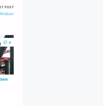
XT POST
Windsor
0
 dem