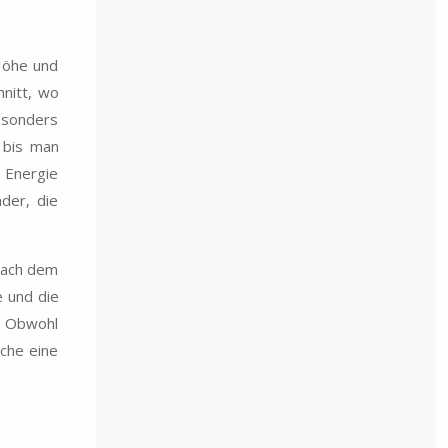
 Höhe und
nitt, wo
besonders
, bis man
 Energie
der, die
 nach dem
 und die
. Obwohl
che eine