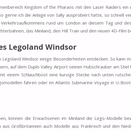
menbereich Kingdom of the Pharaos mit den Laser Raiders ein 
o gerne ich die Anlage von Sally ausprobiert hätte, so schnell ve
nen Verkehrsaufkommens rund um London an diesem Tag und de
hterbahnen, das Miniland, den Hill Train und den neuen 4D-Film 
es Legoland Windsor
 Legoland Windsor einige Besonderheiten entdecken. So kann ma
uern, auf dem Duplo Valley Airport seinen Hubschrauber am Stiel
it einem Schlauchboot eine kurvige Stecke nach unten rutschen
egomodellen fahren oder im Atlantis Submarine Voyage in U-Boo
ben, können die Erwachsenen im Miniland die Lego-Modelle be
n aus Großbritannien auch Modelle aus Frankreich und den Nied