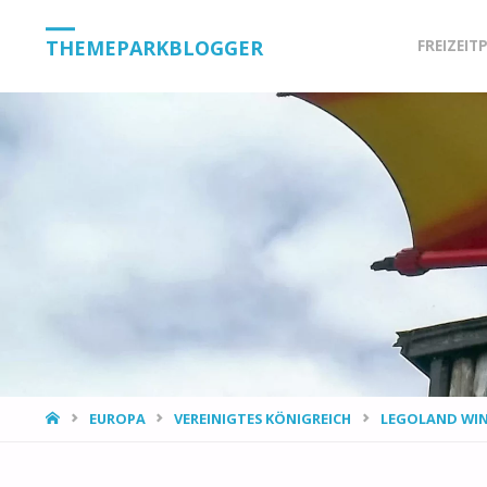
Skip
THEMEPARKBLOGGER
FREIZEIT
to
content
HOME
EUROPA
VEREINIGTES KÖNIGREICH
LEGOLAND WI