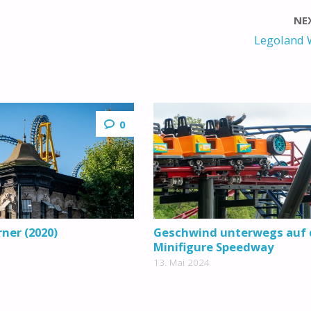
NE
Legoland 
0
ner (2020)
Geschwind unterwegs auf
Minifigure Speedway
13. Mai 2024