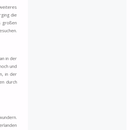
weiteres
rging die
s großen
besuchen.
n in der
 hoch und
, in der
ten durch
wundern.
erlanden