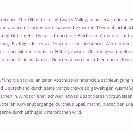
hterbahn The Ultimate in Lightwater Valley, ohne jedoch deren
ts von anderen Drachenachterbahnen bekannten Themenfahrtabsch
ng Lifthill geht. Dieser ist durch die Bleche am Catwalk nicht 
hrung. Es folgt der erste Drop mit anschließender Achterkurve
fährt und wieder etwas an Höhe gewinnt. Mit der gesammelten
er eine Acht zu fahren. Gebremst wird auch hier durch Reibrä
auf und die starke, an einen Abschuss erinnernde Beschleunigung
nd Deutschland durch seine vergleichsweise gewaltigen Ausmaße
 Drachen in Windsor eher schwer, etwas Besonderes vorzuweisen
brupteren Kurvenübergänge durchaus Spaß macht, bietet der Dra
gerne durch Lifthügel unterbrochen wird.