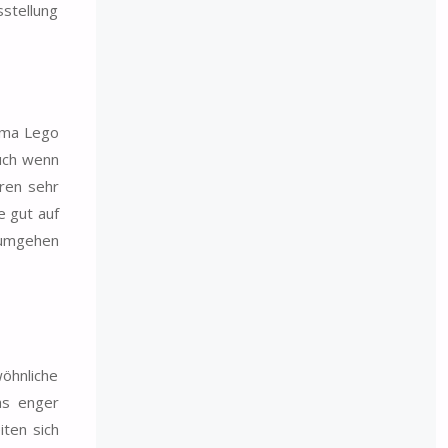
sstellung
rma Lego
auch wenn
aren sehr
e gut auf
 umgehen
wöhnliche
as enger
iten sich