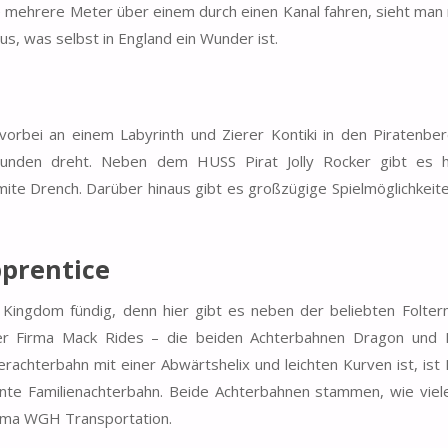
 mehrere Meter über einem durch einen Kanal fahren, sieht man n
s, was selbst in England ein Wunder ist.
rbei an einem Labyrinth und Zierer Kontiki in den Piratenber
unden dreht. Neben dem HUSS Pirat Jolly Rocker gibt es h
te Drench. Darüber hinaus gibt es großzügige Spielmöglichkeite
prentice
s Kingdom fündig, denn hier gibt es neben der beliebten Folte
r Firma Mack Rides – die beiden Achterbahnen Dragon und 
rachterbahn mit einer Abwärtshelix und leichten Kurven ist, ist
sante Familienachterbahn. Beide Achterbahnen stammen, wie vie
irma WGH Transportation.