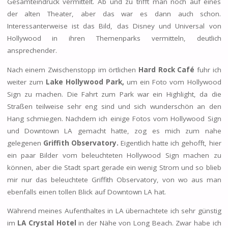
Gesamteindruck vermittelt. Ab und zu trifft man noch auf eines
der alten Theater, aber das war es dann auch schon.
Interessanterweise ist das Bild, das Disney und Universal von
Hollywood in ihren Themenparks vermitteln, deutlich
ansprechender.
Nach einem Zwischenstopp im örtlichen
Hard Rock Café
fuhr ich
weiter zum
Lake Hollywood Park,
um ein Foto vom Hollywood
Sign zu machen. Die Fahrt zum Park war ein Highlight, da die
Straßen teilweise sehr eng sind und sich wunderschön an den
Hang schmiegen. Nachdem ich einige Fotos vom Hollywood Sign
und Downtown LA gemacht hatte, zog es mich zum nahe
gelegenen
Griffith Observatory.
Eigentlich hatte ich gehofft, hier
ein paar Bilder vom beleuchteten Hollywood Sign machen zu
können, aber die Stadt spart gerade ein wenig Strom und so blieb
mir nur das beleuchtete Griffith Observatory, von wo aus man
ebenfalls einen tollen Blick auf Downtown LA hat.
Während meines Aufenthaltes in LA übernachtete ich sehr günstig
im
LA Crystal Hotel
in der Nähe von Long Beach. Zwar habe ich