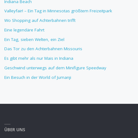
Indiana Beach
Valleyfair! – Ein Tag in Minnesotas größtem Freizeitpark
Wo Shopping auf Achterbahnen trifft
Eine legendäre Fahrt
Ein Tag, sieben Welten, ein Ziel
Das Tor zu den Achterbahnen Missouris
Es gibt mehr als nur Mais in Indiana
Geschwind unterwegs auf dem Minifigure Speedway
Ein Besuch in der World of Jumanji
ÜBER UNS