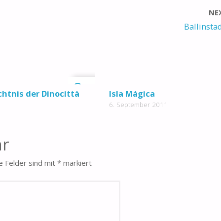
NE
Ballinstad
0
htnis der Dinocittà
Isla Mágica
6. September 2011
ar
e Felder sind mit
*
markiert