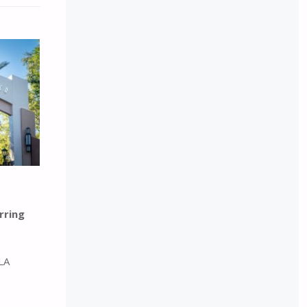
rring
 LA