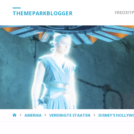
Skip
THEMEPARKBLOGGER
FREIZEIT
to
content
HOME
AMERIKA
VEREINIGTE STAATEN
DISNEY'S HOLLYW