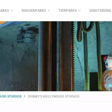
PARKS
WASSERPARKS
TIERPARKS
SIGHTSEEING
OOD STUDIOS
DISNEY’S HOLLYWOOD STUDIOS