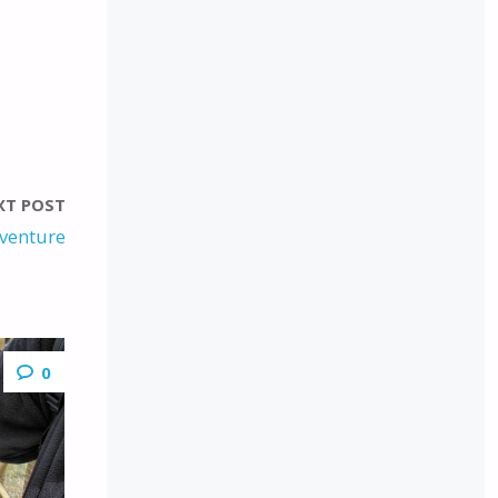
XT POST
dventure
0