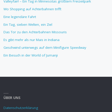
Valleyfair! – Ein Tag in Minnesotas größtem Freizeitpark
Wo Shopping auf Achterbahnen trifft
Eine legendäre Fahrt
Ein Tag, sieben Welten, ein Ziel
Das Tor zu den Achterbahnen Missouris
Es gibt mehr als nur Mais in Indiana
Geschwind unterwegs auf dem Minifigure Speedway
Ein Besuch in der World of Jumanji
ÜBER UNS
Datenschutzerklärung