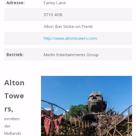
Adresse:
Farley Lane
ST10 4DB
Alton (bei Stoke-on-Trent)
http://www.altontowers.com
Betrieb:
Merlin Entertainments Group
Alton
Towe
rs,
inmitten
der
Midlands