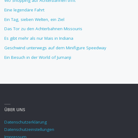
Wo Shopping auf Achterbahnen trifft
Eine legendäre Fahrt
Ein Tag, sieben Welten, ein Ziel
Das Tor zu den Achterbahnen Missouris
Es gibt mehr als nur Mais in Indiana
Geschwind unterwegs auf dem Minifigure Speedway
Ein Besuch in der World of Jumanji
ÜBER UNS
Datenschutzerklärung
Datenschutzeinstellungen
Impressum