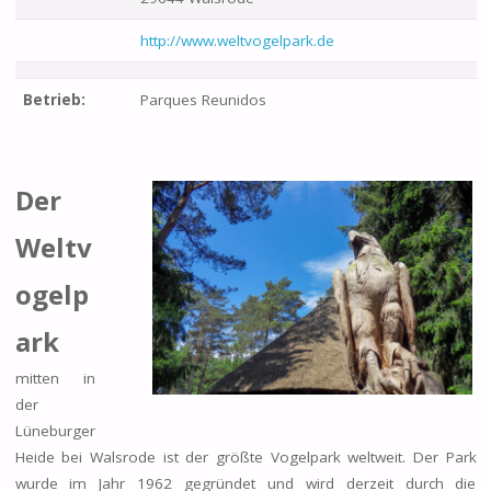
http://www.weltvogelpark.de
Betrieb:
Parques Reunidos
Der
Weltv
ogelp
ark
mitten in
der
Lüneburger
Heide bei Walsrode ist der größte Vogelpark weltweit. Der Park
wurde im Jahr 1962 gegründet und wird derzeit durch die