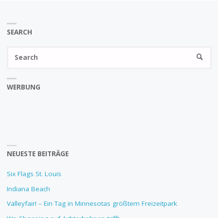
SEARCH
Se
SEARC
fo
WERBUNG
NEUESTE BEITRÄGE
Six Flags St. Louis
Indiana Beach
Valleyfair! – Ein Tag in Minnesotas größtem Freizeitpark