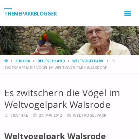
THEMEPARKBLOGGER
HOME
EUROPA
DEUTSCHLAND
WELTVOGELPARK
ES
ZWITSCHERN DIE VÖGEL IM WELTVOGELPARK WALSRODE
Es zwitschern die Vögel im
Weltvogelpark Walsrode
TKATHKE
27. MAI 2012
WELTVOGELPARK
Weltvogelpark Walsrode