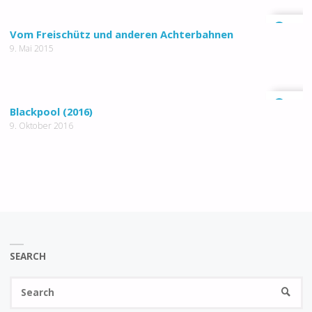
0
Vom Freischütz und anderen Achterbahnen
9. Mai 2015
0
Blackpool (2016)
9. Oktober 2016
SEARCH
Se
SEARC
fo