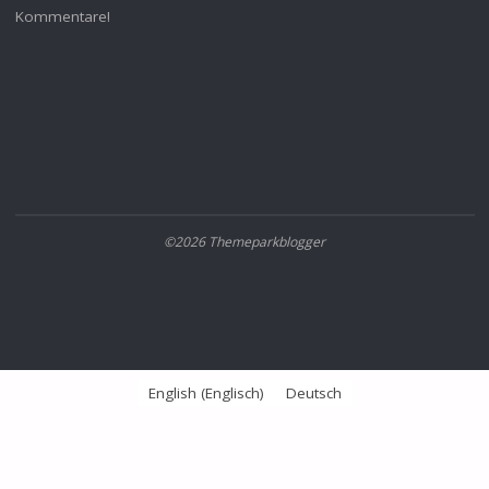
Kommentare!
©2026 Themeparkblogger
English
(
Englisch
)
Deutsch