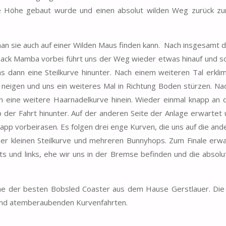
die Höhe gebaut wurde und einen absolut wilden Weg zurück zur
an sie auch auf einer Wilden Maus finden kann. Nach insgesamt d
Black Mamba vorbei führt uns der Weg wieder etwas hinauf und so
ns dann eine Steilkurve hinunter. Nach einem weiteren Tal erkl
 neigen und uns ein weiteres Mal in Richtung Boden stürzen. N
n eine weitere Haarnadelkurve hinein. Wieder einmal knapp an 
der Fahrt hinunter. Auf der anderen Seite der Anlage erwartet
app vorbeirasen. Es folgen drei enge Kurven, die uns auf die and
ner kleinen Steilkurve und mehreren Bunnyhops. Zum Finale erw
 und links, ehe wir uns in der Bremse befinden und die absolu
ine der besten Bobsled Coaster aus dem Hause Gerstlauer. Die
 und atemberaubenden Kurvenfahrten.