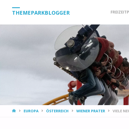
Skip
THEMEPARKBLOGGER
FREIZEIT
to
content
HOME
EUROPA
ÖSTERREICH
WIENER PRATER
VIELE N