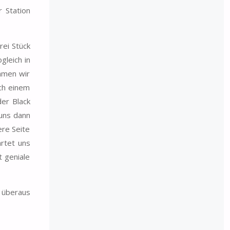
 Station
rei Stück
gleich in
immen wir
ach einem
der Black
 uns dann
ere Seite
artet uns
t geniale
 überaus