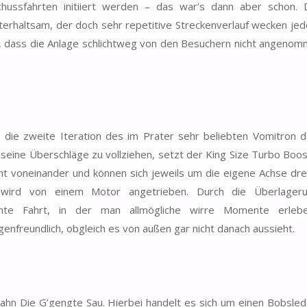
chussfahrten initiiert werden – das war’s dann aber schon. 
unterhaltsam, der doch sehr repetitive Streckenverlauf wecken jed
t, dass die Anlage schlichtweg von den Besuchern nicht angeno
– die zweite Iteration des im Prater sehr beliebten Vomitron 
 seine Überschläge zu vollziehen, setzt der King Size Turbo Boo
ennt voneinander und können sich jeweils um die eigene Achse dr
 wird von einem Motor angetrieben. Durch die Überlageru
te Fahrt, in der man allmögliche wirre Momente erlebe
genfreundlich, obgleich es von außen gar nicht danach aussieht.
ahn Die G’gengte Sau. Hierbei handelt es sich um einen Bobsle