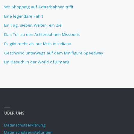
Wo Shopping auf Achterbahnen trifft
Eine legendäre Fahrt
Ein Tag, sieben Welten, ein Ziel
Das Tor zu den Achterbahnen Missouris
Es gibt mehr als nur Mais in Indiana
Geschwind unterwegs auf dem Minifigure Speedway
Ein Besuch in der World of Jumanji
ÜBER UNS
Datenschutzerklärung
Datenschutzeinstellungen