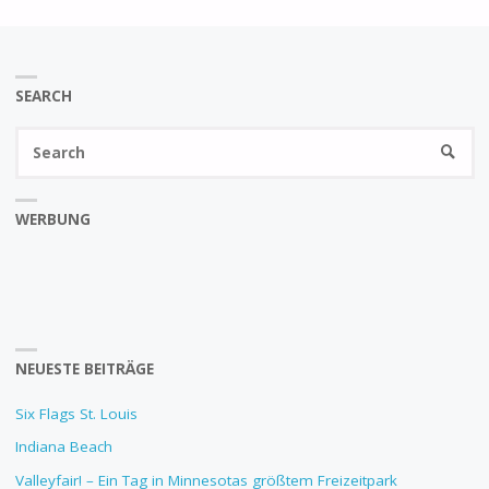
SEARCH
Se
SEARC
fo
WERBUNG
NEUESTE BEITRÄGE
Six Flags St. Louis
Indiana Beach
Valleyfair! – Ein Tag in Minnesotas größtem Freizeitpark