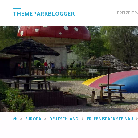
Skip
THEMEPARKBLOGGER
FREIZEIT
to
content
HOME
EUROPA
DEUTSCHLAND
ERLEBNISPARK STEINAU