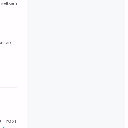
 seltsam
 unsere
XT POST