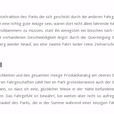
ttraktion des Parks die sich geschickt durch die anderen Fahr
ine richtig gute Anlage sein, wären dort nicht allein fahrende Ki
estklammern zu müssen, statt ihn wenigsten ein bisschen nach 
icht vorhandenen Geschwindigkeit Angst durch die Querneigung 
 Berg wieder hinauf, wo eine zweite Fahrt leider reine Zeitvers
l
möglichkeiten und den gesamten Heege Produktkatalog am oberen
en Fahrgeschäften zählt hier im Park groteskerweise auch der B
n, so dass ich eine, glücklicher Weise in der Nähe befundene,
n. Das Fahrgefühl ist bewährt, bei weiten aber nicht so aufre
haukel des Parks, die in der Summe während einer einzigen Fah