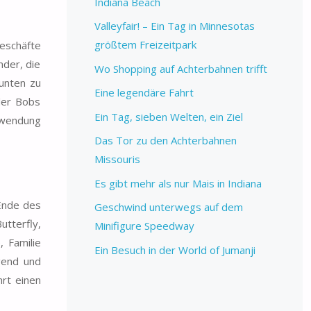
Indiana Beach
Valleyfair! – Ein Tag in Minnesotas
größtem Freizeitpark
geschäfte
nder, die
Wo Shopping auf Achterbahnen trifft
unten zu
Eine legendäre Fahrt
der Bobs
Ein Tag, sieben Welten, ein Ziel
chwendung
Das Tor zu den Achterbahnen
Missouris
Es gibt mehr als nur Mais in Indiana
 Ende des
Geschwind unterwegs auf dem
utterfly,
Minifigure Speedway
 Familie
Ein Besuch in der World of Jumanji
gend und
rt einen