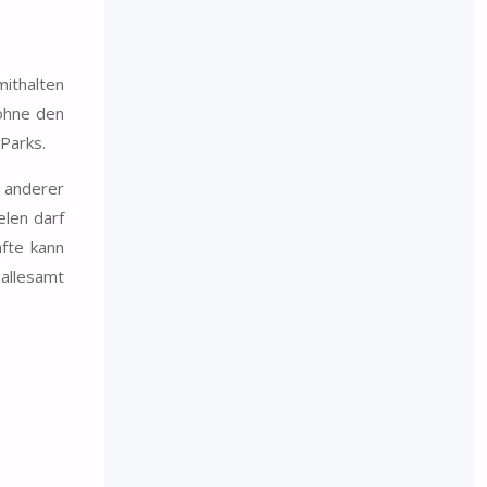
ithalten
 ohne den
Parks.
r anderer
elen darf
fte kann
 allesamt