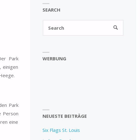
SEARCH
Search
SEARCH
for:
WERBUNG
Der Park
, einigen
 Heege.
 den Park
ne Person
NEUESTE BEITRÄGE
eren eine
Six Flags St. Louis