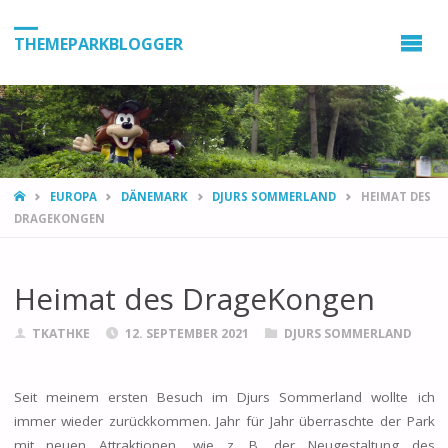
THEMEPARKBLOGGER
HOME
EUROPA
DÄNEMARK
DJURS SOMMERLAND
HEIMAT DES
DRAGEKONGEN
Heimat des DrageKongen
TKATHKE
12. SEPTEMBER 2021
DJURS SOMMERLAND
Seit meinem ersten Besuch im Djurs Sommerland wollte ich
immer wieder zurückkommen. Jahr für Jahr überraschte der Park
mit neuen Attraktionen, wie z. B. der Neugestaltung des