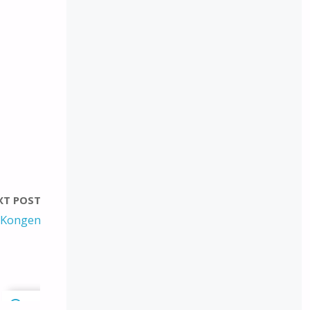
XT POST
eKongen
0