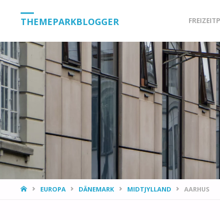
Skip
THEMEPARKBLOGGER
FREIZEIT
to
content
HOME
EUROPA
DÄNEMARK
MIDTJYLLAND
AARHUS