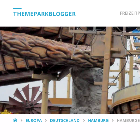
Skip
THEMEPARKBLOGGER
FREIZEIT
to
content
HOME
EUROPA
DEUTSCHLAND
HAMBURG
HAMBURGE