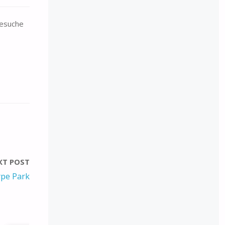
besuche
XT POST
rpe Park