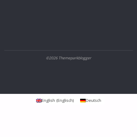
©2026 Themeparkblogger
English
(
Englisch
)
Deutsch