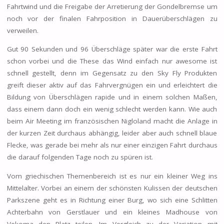
Fahrtwind und die Freigabe der Arretierung der Gondelbremse um
noch vor der finalen Fahrposition in Dauerüberschlägen zu
verweilen.
Gut 90 Sekunden und 96 Überschläge später war die erste Fahrt
schon vorbei und die These das Wind einfach nur awesome ist
schnell gestellt, denn im Gegensatz zu den Sky Fly Produkten
greift dieser aktiv auf das Fahrvergnügen ein und erleichtert die
Bildung von Überschlägen rapide und in einem solchen Maßen,
dass einem dann doch ein wenig schlecht werden kann. Wie auch
beim Air Meeting im französischen Nigloland macht die Anlage in
der kurzen Zeit durchaus abhängig, leider aber auch schnell blaue
Flecke, was gerade bei mehr als nur einer einzigen Fahrt durchaus
die darauf folgenden Tage noch zu spüren ist.
Vom griechischen Themenbereich ist es nur ein kleiner Weg ins
Mittelalter. Vorbei an einem der schönsten Kulissen der deutschen
Parkszene geht es in Richtung einer Burg, wo sich eine Schlitten
Achterbahn von Gerstlauer und ein kleines Madhouse von
Vekoma den Platz teilen. Im Vergleich zu der Variation mit