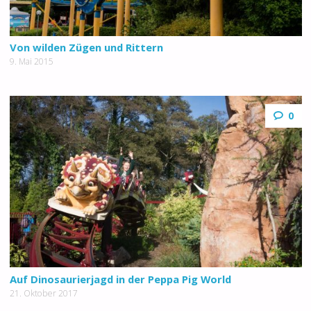
Von wilden Zügen und Rittern
9. Mai 2015
0
Auf Dinosaurierjagd in der Peppa Pig World
21. Oktober 2017