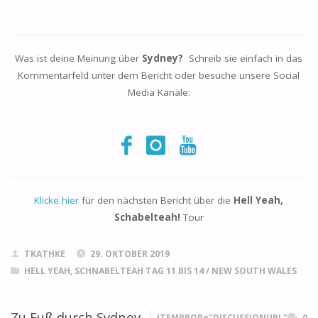
Was ist deine Meinung über
Sydney?
Schreib sie einfach in das
Kommentarfeld unter dem Bericht oder besuche unsere Social
Media Kanäle:
Klicke hier
für den nächsten Bericht über die
Hell Yeah,
Schabelteah!
Tour
TKATHKE
29. OKTOBER 2019
HELL YEAH, SCHNABELTEAH TAG 11 BIS 14
/
NEW SOUTH WALES
Zu Fuß durch Sydney
ITEMPROP="DISCUSSIONURL"
0