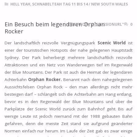
HELL YEAH, SCHNABELTEAH TAG 11 BIS 14
/
NEW SOUTH WALES
Ein Besuch beim legendären Orphan
ITEMPROP="DISCUSSIONURL"
0
Rocker
Der landschaftlich reizvolle Vergnügungspark
Scenic World
ist
einer der touristischen Hotspots der nahe gelegenen Hauptstadt
Sydney. Der Park beherbergt mehrere landschaftlich reizvolle
Attraktionen und ein Netz von Wanderwegen tief im Regenwald
der Blue Mountains. Der Park ist auch die Heimat der legendären
Achterbahn
Orphan Rocker.
Benannt nach dem nahegelegenen
Aussichtsfelsen Orphan Rock – den man allerdings nicht mehr
besteigen darf – schlängelt sich die Achterbahn am Hang entlang,
bevor es in den Regenwald der Blue Mountains und über die
Parkplätze der Scenic World zurück zum Bahnhof geht. Bis auf
wenige Leute ist jedoch niemand mit der 1988 gebauten Bahn
gefahren, denn die meiste Zeit stand sie aufgrund geänderter
Normen einfach nur herum. Im Laufe der Zeit gab es zwar einige