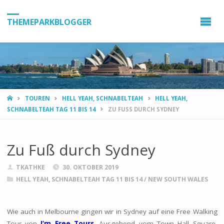
THEMEPARKBLOGGER
HOME
TOUREN
HELL YEAH, SCHNABELTEAH
HELL YEAH,
SCHNABELTEAH TAG 11 BIS 14
ZU FUSS DURCH SYDNEY
Zu Fuß durch Sydney
TKATHKE
30. OKTOBER 2019
HELL YEAH, SCHNABELTEAH TAG 11 BIS 14
/
NEW SOUTH WALES
Wie auch in Melbourne gingen wir in Sydney auf eine Free Walking
Tour von
I’m Free Tours
. Ausgehend vom Town Hall Square,