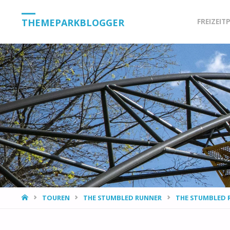
Skip
THEMEPARKBLOGGER
FREIZEIT
to
content
HOME
TOUREN
THE STUMBLED RUNNER
THE STUMBLED 