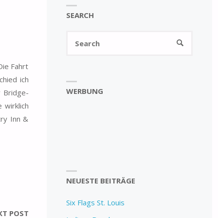
SEARCH
Search
SEARCH
for:
ie Fahrt
chied ich
WERBUNG
y Bridge-
 wirklich
ry Inn &
NEUESTE BEITRÄGE
Six Flags St. Louis
XT POST