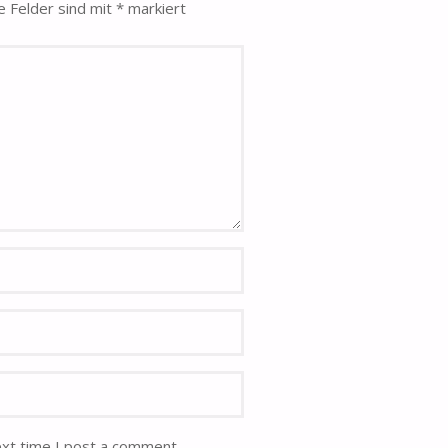
e Felder sind mit
*
markiert
ext time I post a comment.