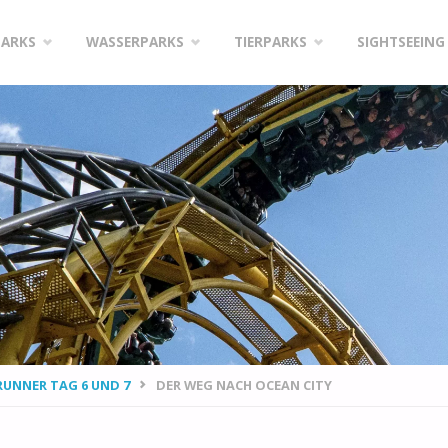
PARKS
WASSERPARKS
TIERPARKS
SIGHTSEEING
RUNNER TAG 6 UND 7
DER WEG NACH OCEAN CITY