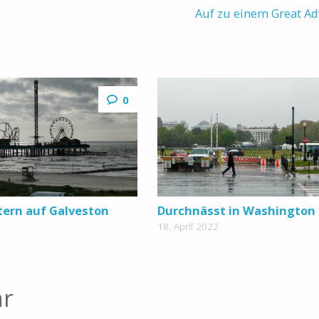
Auf zu einem Great A
0
tern auf Galveston
Durchnässt in Washington
18. April 2022
ar