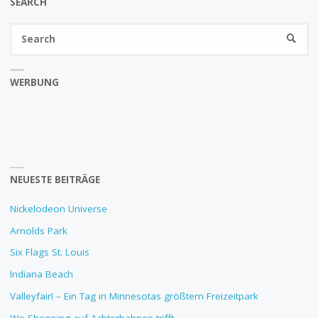
SEARCH
Se
SEARC
fo
WERBUNG
NEUESTE BEITRÄGE
Nickelodeon Universe
Arnolds Park
Six Flags St. Louis
Indiana Beach
Valleyfair! – Ein Tag in Minnesotas größtem Freizeitpark
Wo Shopping auf Achterbahnen trifft