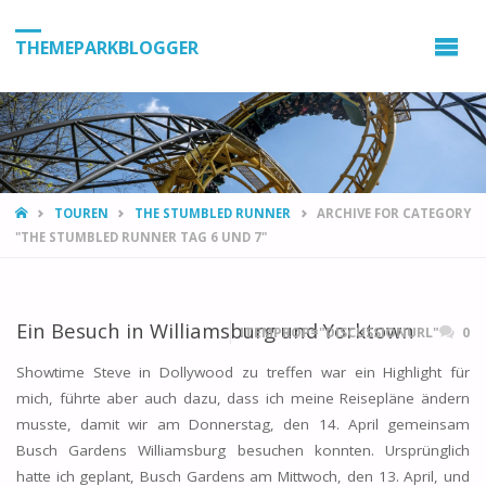
THEMEPARKBLOGGER
HOME
TOUREN
THE STUMBLED RUNNER
ARCHIVE FOR CATEGORY
"THE STUMBLED RUNNER TAG 6 UND 7"
Ein Besuch in Williamsburg und Yorktown
ITEMPROP="DISCUSSIONURL"
0
Showtime Steve in Dollywood zu treffen war ein Highlight für
mich, führte aber auch dazu, dass ich meine Reisepläne ändern
musste, damit wir am Donnerstag, den 14. April gemeinsam
Busch Gardens Williamsburg besuchen konnten. Ursprünglich
hatte ich geplant, Busch Gardens am Mittwoch, den 13. April, und