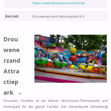
https://www.drouwenerzand.nl/de
Betrieb:
Drouwenerzand Attractiepark B.V.
Drou
wene
rzand
Attra
ctiep
ark
in
Drouwen, Drenthe ist ein kleiner All-Inclusive-Themenpark und
Ferienpark für die ganze Familie. Der Attractiepark beherbergt