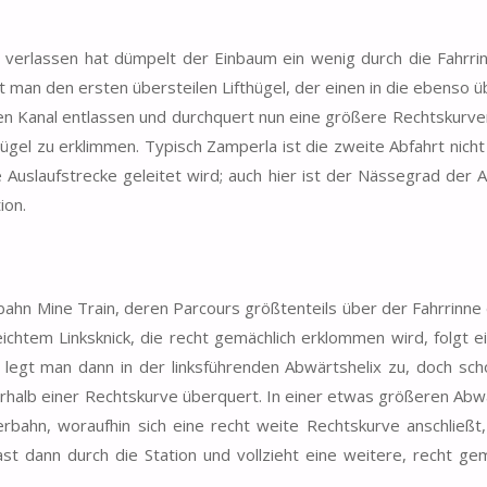
verlassen hat dümpelt der Einbaum ein wenig durch die Fahrrin
t man den ersten übersteilen Lifthügel, der einen in die ebenso ü
den Kanal entlassen und durchquert nun eine größere Rechtskurve
ügel zu erklimmen. Typisch Zamperla ist die zweite Abfahrt nich
e Auslaufstrecke geleitet wird; auch hier ist der Nässegrad der A
ion.
ahn Mine Train, deren Parcours größtenteils über der Fahrrinne
eichtem Linksknick, die recht gemächlich erklommen wird, folgt e
legt man dann in der linksführenden Abwärtshelix zu, doch sch
erhalb einer Rechtskurve überquert. In einer etwas größeren Abw
bahn, woraufhin sich eine recht weite Rechtskurve anschließt,
t dann durch die Station und vollzieht eine weitere, recht ge