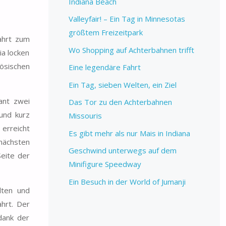
Indiana Beach
Valleyfair! – Ein Tag in Minnesotas
größtem Freizeitpark
fahrt zum
Wo Shopping auf Achterbahnen trifft
ia locken
ösischen
Eine legendäre Fahrt
Ein Tag, sieben Welten, ein Ziel
ant zwei
Das Tor zu den Achterbahnen
und kurz
Missouris
 erreicht
Es gibt mehr als nur Mais in Indiana
nächsten
Geschwind unterwegs auf dem
Seite der
Minifigure Speedway
Ein Besuch in der World of Jumanji
lten und
ahrt. Der
dank der