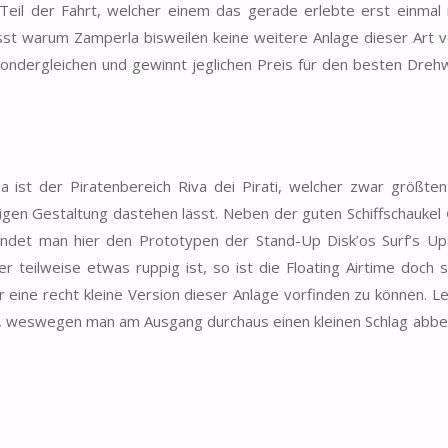
 Teil der Fahrt, welcher einem das gerade erlebte erst einmal r
sst warum Zamperla bisweilen keine weitere Anlage dieser Art 
sondergleichen und gewinnt jeglichen Preis für den besten Dre
ist der Piratenbereich Riva dei Pirati, welcher zwar größtent
tigen Gestaltung dastehen lässt. Neben der guten Schiffschaukel
indet man hier den Prototypen der Stand-Up Disk’os Surf’s Up
 teilweise etwas ruppig ist, so ist die Floating Airtime doch 
 eine recht kleine Version dieser Anlage vorfinden zu können. Le
auf, weswegen man am Ausgang durchaus einen kleinen Schlag ab