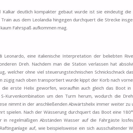
Kalkar deutlich kompakter gebaut wurde ist sie eindeutig die
 Train aus dem Leolandia hingegen durchquert die Strecke insg
en kaum Fahrspaß aufkommen mag.
Leonardo, eine italienische Interpretation der beliebten Rive
onderen Dreh. Nachdem man die Station verlassen hat absolv
fzug, welcher ohne viel steuerungstechnischen Schnickschnack da
an zügig nach oben transportiert wurde kippt der Korb nach vorn
 die erste Helix geworfen, woraufhin auch gleich das Boot in
ne S-Kurvenkombination um den Turm herum, wodurch die Dre
se nimmt in der anschließenden Abwärtshelix immer weiter zu u
ahrt spielen. Nach der Wässerung durchquert das Boot eine 180
r in regelmäßigen Abständen Wasser auf die Fahrgäste losfeu
Raftinganlage auf, wie beispielsweise ein sich ausschaltender W