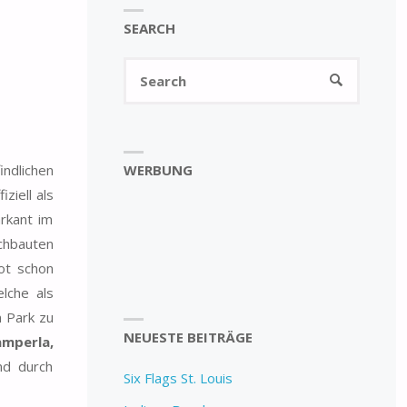
SEARCH
Search
SEARCH
for:
WERBUNG
ndlichen
ziell als
rkant im
chbauten
ot schon
lche als
n Park zu
NEUESTE BEITRÄGE
mperla,
nd durch
Six Flags St. Louis