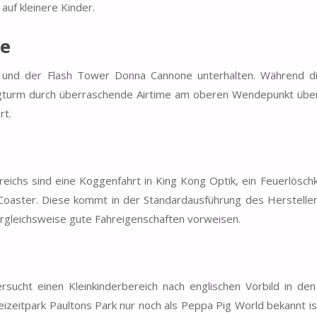
auf kleinere Kinder.
ne
in und der Flash Tower Donna Cannone unterhalten. Während di
ugturm durch überraschende Airtime am oberen Wendepunkt übe
rt.
ichs sind eine Koggenfahrt in King Kong Optik, ein Feuerlöschk
 Coaster. Diese kommt in der Standardausführung des Herstelle
vergleichsweise gute Fahreigenschaften vorweisen.
sucht einen Kleinkinderbereich nach englischen Vorbild in den
eizeitpark Paultons Park nur noch als Peppa Pig World bekannt is