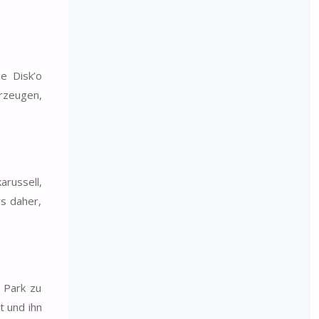
e Disk’o
rzeugen,
arussell,
rs daher,
 Park zu
t und ihn