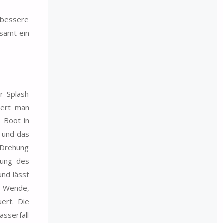
 bessere
esamt ein
r Splash
iert man
s Boot in
e und das
 Drehung
hung des
nd lässt
° Wende,
ert. Die
asserfall