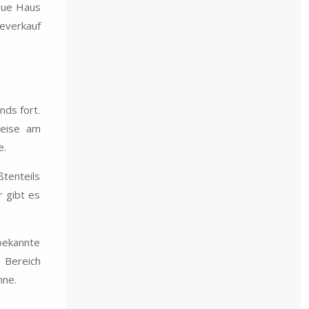
reue Haus
severkauf
nds fort.
weise am
e.
ßtenteils
 gibt es
bekannte
 Bereich
hne.