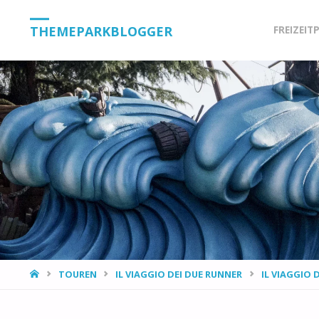
Skip
THEMEPARKBLOGGER
FREIZEIT
to
content
HOME
TOUREN
IL VIAGGIO DEI DUE RUNNER
IL VIAGGIO 