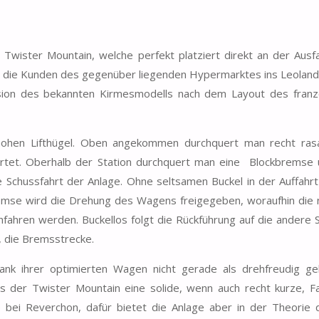
 Twister Mountain, welche perfekt platziert direkt an der Aus
, die Kunden des gegenüber liegenden Hypermarktes ins Leoland
ersion des bekannten Kirmesmodells nach dem Layout des franz
ohen Lifthügel. Oben angekommen durchquert man recht ras
artet. Oberhalb der Station durchquert man eine Blockbremse 
e Schussfahrt der Anlage. Ohne seltsamen Buckel in der Auffahrt
remse wird die Drehung des Wagens freigegeben, woraufhin die 
fahren werden. Buckellos folgt die Rückführung auf die andere 
, die Bremsstrecke.
ank ihrer optimierten Wagen nicht gerade als drehfreudig ge
ns der Twister Mountain eine solide, wenn auch recht kurze, F
e bei Reverchon, dafür bietet die Anlage aber in der Theorie 