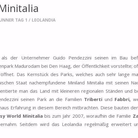
Minitalia
RUNNER TAG 1
/
LEOLANDIA
als der Unternehmer Guido Pendezzini seinen im Bau befi
npark Madurodam bei Den Haag, der Öffentlichkeit vorstellte; offi
öffnet. Das Kernstück des Parks, welches auch sehr lange ma
nischen Staat nachempfundene Miniland Minitalia mit seinen Na
entierte man das Land mit kleineren regionalen Ständen und b
endezzini seinen Park an die Familien
Triberti
und
Fabbri,
we
haus Erfahrung in diesem Bereich mitbrachten. Diese bauten de
sy World Minitalia
bis zum Jahr 2007, woraufhin die Familie
Za
übernahm. Seitdem wird das Leolandia regelmäßig erweitert u