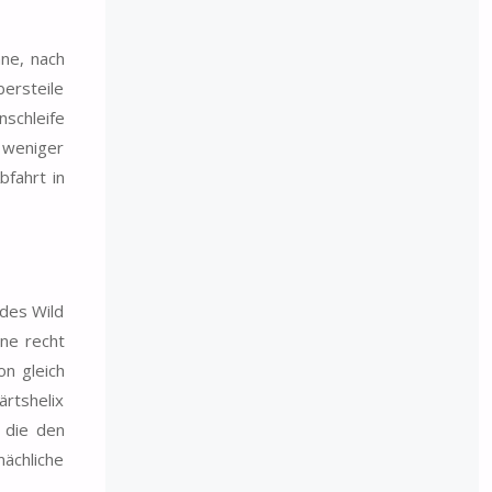
ne, nach
bersteile
nschleife
t weniger
bfahrt in
 des Wild
ine recht
on gleich
ärtshelix
 die den
mächliche