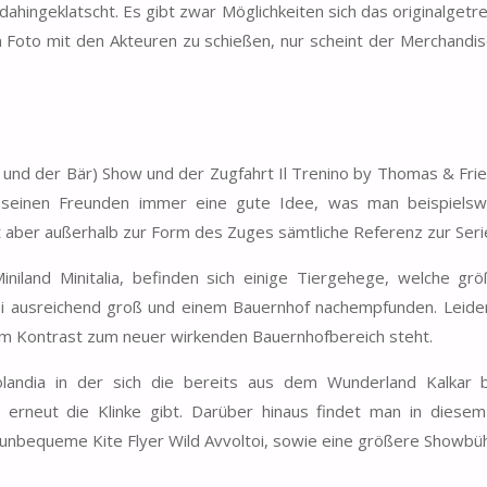
dahingeklatscht. Es gibt zwar Möglichkeiten sich das originalget
 Foto mit den Akteuren zu schießen, nur scheint der Merchandi
nd der Bär) Show und der Zugfahrt Il Trenino by Thomas & Frie
seinen Freunden immer eine gute Idee, was man beispiels
t aber außerhalb zur Form des Zuges sämtliche Referenz zur Seri
niland Minitalia, befinden sich einige Tiergehege, welche grö
ei ausreichend groß und einem Bauernhof nachempfunden. Leider
 im Kontrast zum neuer wirkenden Bauernhofbereich steht.
andia in der sich die bereits aus dem Wunderland Kalkar 
rneut die Klinke gibt. Darüber hinaus findet man in diesem
unbequeme Kite Flyer Wild Avvoltoi, sowie eine größere Showbü