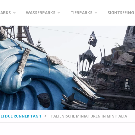
PARKS
WASSERPARKS
TIERPARKS
SIGHTSEEING
DEI DUE RUNNER TAG 1
ITALIENISCHE MINIATUREN IN MINITALIA