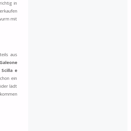
ichtig in
verkaufen
hwurm mit
eils aus
Galeone
Scilla e
schon ein
ider lädt
bekommen