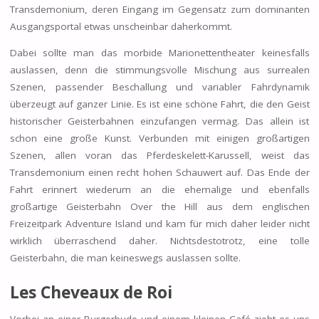
Transdemonium, deren Eingang im Gegensatz zum dominanten
Ausgangsportal etwas unscheinbar daherkommt.
Dabei sollte man das morbide Marionettentheater keinesfalls
auslassen, denn die stimmungsvolle Mischung aus surrealen
Szenen, passender Beschallung und variabler Fahrdynamik
überzeugt auf ganzer Linie. Es ist eine schöne Fahrt, die den Geist
historischer Geisterbahnen einzufangen vermag. Das allein ist
schon eine große Kunst. Verbunden mit einigen großartigen
Szenen, allen voran das Pferdeskelett-Karussell, weist das
Transdemonium einen recht hohen Schauwert auf. Das Ende der
Fahrt erinnert wiederum an die ehemalige und ebenfalls
großartige Geisterbahn Over the Hill aus dem englischen
Freizeitpark Adventure Island und kam für mich daher leider nicht
wirklich überraschend daher. Nichtsdestotrotz, eine tolle
Geisterbahn, die man keineswegs auslassen sollte.
Les Cheveaux de Roi
Vorbei an einer Burgerbude und einem kleinen Café zieht es uns