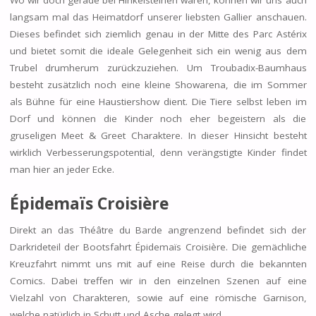
Wo wir doch gerade bei Hinkelsteinen waren, können wir uns auch
langsam mal das Heimatdorf unserer liebsten Gallier anschauen.
Dieses befindet sich ziemlich genau in der Mitte des Parc Astérix
und bietet somit die ideale Gelegenheit sich ein wenig aus dem
Trubel drumherum zurückzuziehen. Um Troubadix-Baumhaus
besteht zusätzlich noch eine kleine Showarena, die im Sommer
als Bühne für eine Haustiershow dient. Die Tiere selbst leben im
Dorf und können die Kinder noch eher begeistern als die
gruseligen Meet & Greet Charaktere. In dieser Hinsicht besteht
wirklich Verbesserungspotential, denn verängstigte Kinder findet
man hier an jeder Ecke.
Épidemaïs Croisière
Direkt an das Théâtre du Barde angrenzend befindet sich der
Darkrideteil der Bootsfahrt Épidemaïs Croisière. Die gemächliche
Kreuzfahrt nimmt uns mit auf eine Reise durch die bekannten
Comics. Dabei treffen wir in den einzelnen Szenen auf eine
Vielzahl von Charakteren, sowie auf eine römische Garnison,
welche natürlich in Schutt und Asche gelegt wird.