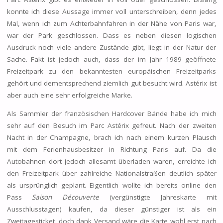
konnte ich diese Aussage immer voll unterschreiben, denn jedes
Mal, wenn ich zum Achterbahnfahren in der Nähe von Paris war,
war der Park geschlossen. Dass es neben diesen logischen
Ausdruck noch viele andere Zustände gibt, liegt in der Natur der
Sache. Fakt ist jedoch auch, dass der im Jahr 1989 geöffnete
Freizeitpark zu den bekanntesten europäischen Freizeitparks
gehört und dementsprechend ziemlich gut besucht wird. Astérix ist
aber auch eine sehr erfolgreiche Marke.
Als Sammler der französischen Hardcover Bände habe ich mich
sehr auf den Besuch im Parc Astérix gefreut. Nach der zweiten
Nacht in der Champagne, brach ich nach einem kurzen Plausch
mit dem Ferienhausbesitzer in Richtung Paris auf. Da die
Autobahnen dort jedoch allesamt überladen waren, erreichte ich
den Freizeitpark über zahlreiche Nationalstraßen deutlich später
als ursprünglich geplant. Eigentlich wollte ich bereits online den
Pass
Saison Découverte
(vergünstigte Jahreskarte mit
Ausschlusstagen) kaufen, da dieser günstiger ist als ein
Zweitagesticket, doch dank Versand wäre die Karte wohl erst nach