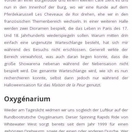
nun in den Innenhof der Burg, wo wir eine Runde auf dem
Pferdekarussell Les Cheveaux de Roi drehen, ehe wir in den
französischen Themenbereich wechseln. In einer weiteren Halle
werden zwei Dioramen bespielt, die das Leben in Paris des 17.
Und 18. Jahrhunderts wiederspiegeln sollen. Warum mitten drin
einfach eine ungenutzte Warteschlange besteht, hat sich mir
während des Besuchs nicht erschlossen. Generell wirkte der
Bereich verwahrlost, was auch daran liegen konnte, dass die
große Showarena nebenan während der Nebensaison nicht
bespielt wird. Die genannte Warteschlange wird, wie ich es nun
recherchieren konnte, selbst dann jedoch nur während der
Halloweensaison für das
Maison de la Peur
genutzt.
Oxygénarium
Wieder am Tageslicht widmen wir uns sogleich der Luftkur auf der
Rundbootrutsche Oxygénarium. Dieser Spinning Rapids Ride von
Whitewater West sorgt bereits seit dem Jahr 1999 für einen
gehörigen Drehwurm, sowie der einen oder anderen Dusche. Wer