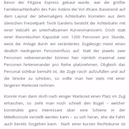
Bevor der Pégase Express gebaut wurde, war die größte
Familienachterbahn des Parc Astérix der Vol d’Icare. Basierend auf
dem Layout der (ehemaligen) Achterbahn Kometen aus dem
dänischen Freizeitpark Tivoli Gardens besticht die Achterbahn mit
einer Vielzahl an unterhaltsamen Kurvenmanövern. Doch statt
einer theoretischen Kapazität von 1200 Personen pro Stunde,
weist die Anlage durch ein verändertes Zugdesign meist einen
deutlich niedrigeren Personenfluss auf. Statt der jeweils zwei
Personen nebeneinander können hier nämlich maximal zwei
Personen hintereinander pro Reihe platznehmen. Obgleich das
Personal sichtbar bemüht ist, die Züge rasch aufzufüllen und auf
die Strecke zu schicken, so sollte man hier stets mit einer
längeren Wartezeit rechnen.
Konnte man dann doch nach einiger Wartezeit einen Platz im Zug
erhaschen, so zieht man noch schnell den Bügel – welcher
konstruktiv ganz interessant über eine Schiene in der
Mittelkonsole verstellt werden kann – zu sich heran, ehe die Fahrt
auch bereits losgehen kann. Nach einer kurzen Rechtskurve ist