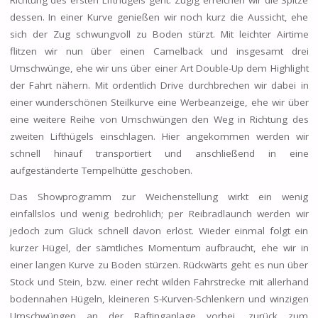
dessen. In einer Kurve genießen wir noch kurz die Aussicht, ehe
sich der Zug schwungvoll zu Boden stürzt. Mit leichter Airtime
flitzen wir nun über einen Camelback und insgesamt drei
Umschwünge, ehe wir uns über einer Art Double-Up dem Highlight
der Fahrt nähern. Mit ordentlich Drive durchbrechen wir dabei in
einer wunderschönen Steilkurve eine Werbeanzeige, ehe wir über
eine weitere Reihe von Umschwüngen den Weg in Richtung des
zweiten Lifthügels einschlagen. Hier angekommen werden wir
schnell hinauf transportiert und anschließend in eine
aufgeständerte Tempelhütte geschoben.
Das Showprogramm zur Weichenstellung wirkt ein wenig
einfallslos und wenig bedrohlich; per Reibradlaunch werden wir
jedoch zum Glück schnell davon erlöst. Wieder einmal folgt ein
kurzer Hügel, der sämtliches Momentum aufbraucht, ehe wir in
einer langen Kurve zu Boden stürzen. Rückwärts geht es nun über
Stock und Stein, bzw. einer recht wilden Fahrstrecke mit allerhand
bodennahen Hügeln, kleineren S-Kurven-Schlenkern und winzigen
Umschwüngen an der Raftinganlage vorbei, zurück zum