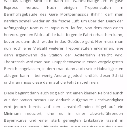
Weitaus länger stellt sich dann die Warteschlange am Pégase
Express heraus. Nach einigen Treppenstufen im
Bahnhofsgebäude des Gare Montparnassos (hihihi) darf man
nämlich schnell wieder an die frische Luft, um über den Deich der
Raftinganlage Romus et Rapidus zu laufen, von dem man einen
hervorragenden Blick auf die bald folgende Fahrt erhaschen kann,
bevor es dann doch wieder in das Gebäude geht. Hier muss man
nun noch eine Vielzahl weiterer Treppenstufen erklimmen, ehe
dann irgendwann die Station der Achterbahn erreicht wird.
Theoretisch wird man nun Grüppchenweise in einen vorgelagerten
Bereich eingelassen, in dem man dann auch seine Habseligkeiten
ablegen kann – bei wenig Andrang jedoch entfällt dieser Schritt
und man muss diese dann auf die Fahrt mitnehmen.
Diese beginnt dann auch sogleich mit einen kleinen Reibradlaunch
aus der Station heraus. Die dadurch aufgebaute Geschwindigkeit
wird jedoch bereits auf dem anschließenden Hügel auf ein
Minimum reduziert, ehe es in einer abwärtsführenden
Bayernkurve und einer stark geneigten Linkskurve rasant in
Richtung des ersten Lifthügels geht. Zügig erreichen wir die Spitze