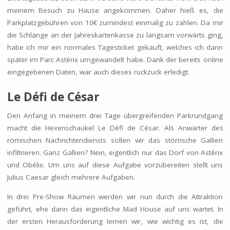
meinem Besuch zu Hause angekommen. Daher hieß es, die
Parkplatzgebühren von 10€ zumindest einmalig zu zahlen. Da mir
die Schlange an der Jahreskartenkasse zu langsam vorwärts ging,
habe ich mir ein normales Tagesticket gekauft, welches ich dann
später im Parc Astérix umgewandelt habe. Dank der bereits online
eingegebenen Daten, war auch dieses ruckzuck erledigt.
Le Défi de César
Den Anfang in meinem drei Tage übergreifenden Parkrundgang
macht die Hexenschaukel Le Défi de César. Als Anwärter des
römischen Nachrichtendiensts sollen wir das störrische Gallien
infiltrieren. Ganz Gallien? Nein, eigentlich nur das Dorf von Astérix
und Obélix. Um uns auf diese Aufgabe vorzubereiten stellt uns
Julius Caesar gleich mehrere Aufgaben.
In drei Pre-Show Räumen werden wir nun durch die Attraktion
geführt, ehe dann das eigentliche Mad House auf uns wartet. In
der ersten Herausforderung lernen wir, wie wichtig es ist, die