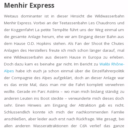
Menhir Express
Weitaus dominanter ist in dieser Hinsicht die Wildwasserbahn
Menhir Express. Vorbei an der Teetassenbahn Les Chaudrons und
der Koggenfahrt La petite Tempête führt uns der Weg einmal um
die gesamte Anlage herum, ehe wir am Eingang dieser Bahn aus
dem Hause O.D. Hopkins stehen. Als Fan der Shoot the Chutes
Anlagen des Herstellers freute ich mich schon länger darauf, mal
eine Wildwasserbahn aus diesem Hause in Europa zu erleben.
Doch dazu kam es beinahe gar nicht. Im Bericht zu
Walibi Rhône-
Alpes
habe ich euch ja schon einmal über die Einzelfahrerpolitik
der Compagnie des Alpes aufgeklärt, doch an dieser Anlage war
es das erste Mal, dass man mir die Fahrt komplett verwehren
wollte. Gerade im Parc Astérix – wo man mich bislang ständig zu
anderen Leuten ins Boot steckte – verwunderte mich dieses doch
sehr. Einen Hinweis am Eingang der Attraktion gab es nicht.
Schlussendlich konnte ich mich der nachkommenden Familie
anschließen, aber leider auch erst nach Rückfrage. Wie gesagt, bei
allen anderen Wasserattraktionen der CdA verlief das ganze