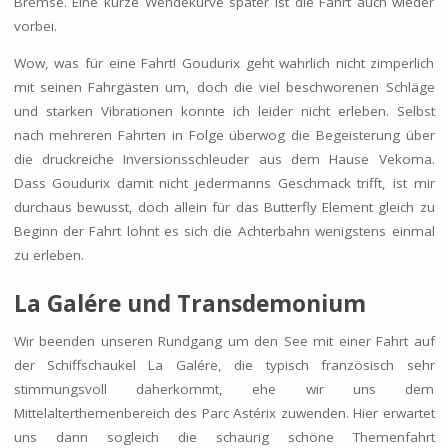
Bremse. Eine kurze Wendekurve später ist die Fahrt auch wieder
vorbei.
Wow, was für eine Fahrt! Goudurix geht wahrlich nicht zimperlich
mit seinen Fahrgästen um, doch die viel beschworenen Schläge
und starken Vibrationen konnte ich leider nicht erleben. Selbst
nach mehreren Fahrten in Folge überwog die Begeisterung über
die druckreiche Inversionsschleuder aus dem Hause Vekoma.
Dass Goudurix damit nicht jedermanns Geschmack trifft, ist mir
durchaus bewusst, doch allein für das Butterfly Element gleich zu
Beginn der Fahrt lohnt es sich die Achterbahn wenigstens einmal
zu erleben.
La Galére und
Transdemonium
Wir beenden unseren Rundgang um den See mit einer Fahrt auf
der Schiffschaukel La Galére, die typisch französisch sehr
stimmungsvoll daherkommt, ehe wir uns dem
Mittelalterthemenbereich des Parc Astérix zuwenden. Hier erwartet
uns dann sogleich die schaurig schöne Themenfahrt