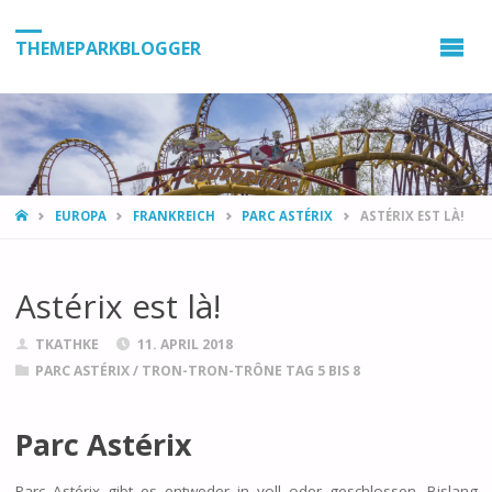
THEMEPARKBLOGGER
HOME
EUROPA
FRANKREICH
PARC ASTÉRIX
ASTÉRIX EST LÀ!
Astérix est là!
TKATHKE
11. APRIL 2018
PARC ASTÉRIX
/
TRON-TRON-TRÔNE TAG 5 BIS 8
Parc Astérix
Parc Astérix gibt es entweder in voll oder geschlossen. Bislang