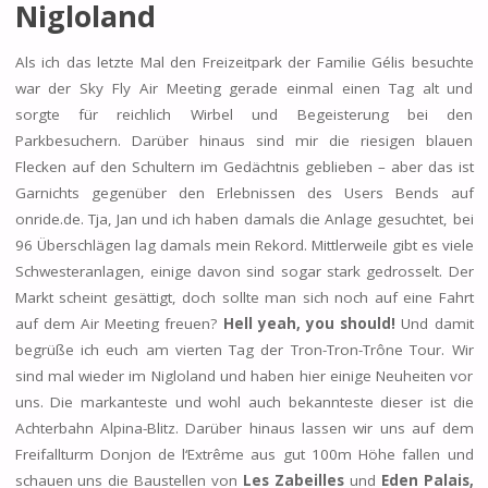
Nigloland
Als ich das letzte Mal den Freizeitpark der Familie Gélis besuchte
war der Sky Fly Air Meeting gerade einmal einen Tag alt und
sorgte für reichlich Wirbel und Begeisterung bei den
Parkbesuchern. Darüber hinaus sind mir die riesigen blauen
Flecken auf den Schultern im Gedächtnis geblieben – aber das ist
Garnichts gegenüber den Erlebnissen des Users Bends auf
onride.de. Tja, Jan und ich haben damals die Anlage gesuchtet, bei
96 Überschlägen lag damals mein Rekord. Mittlerweile gibt es viele
Schwesteranlagen, einige davon sind sogar stark gedrosselt. Der
Markt scheint gesättigt, doch sollte man sich noch auf eine Fahrt
auf dem Air Meeting freuen?
Hell yeah, you should!
Und damit
begrüße ich euch am vierten Tag der Tron-Tron-Trône Tour. Wir
sind mal wieder im Nigloland und haben hier einige Neuheiten vor
uns. Die markanteste und wohl auch bekannteste dieser ist die
Achterbahn Alpina-Blitz. Darüber hinaus lassen wir uns auf dem
Freifallturm Donjon de l‘Extrême aus gut 100m Höhe fallen und
schauen uns die Baustellen von
Les Zabeilles
und
Eden Palais,