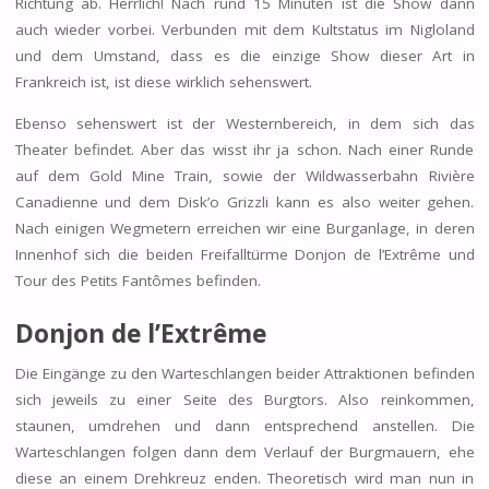
Richtung ab. Herrlich! Nach rund 15 Minuten ist die Show dann
auch wieder vorbei. Verbunden mit dem Kultstatus im Nigloland
und dem Umstand, dass es die einzige Show dieser Art in
Frankreich ist, ist diese wirklich sehenswert.
Ebenso sehenswert ist der Westernbereich, in dem sich das
Theater befindet. Aber das wisst ihr ja schon. Nach einer Runde
auf dem Gold Mine Train, sowie der Wildwasserbahn Rivière
Canadienne und dem Disk’o Grizzli kann es also weiter gehen.
Nach einigen Wegmetern erreichen wir eine Burganlage, in deren
Innenhof sich die beiden Freifalltürme Donjon de l’Extrême und
Tour des Petits Fantômes befinden.
Donjon de l’Extrême
Die Eingänge zu den Warteschlangen beider Attraktionen befinden
sich jeweils zu einer Seite des Burgtors. Also reinkommen,
staunen, umdrehen und dann entsprechend anstellen. Die
Warteschlangen folgen dann dem Verlauf der Burgmauern, ehe
diese an einem Drehkreuz enden. Theoretisch wird man nun in