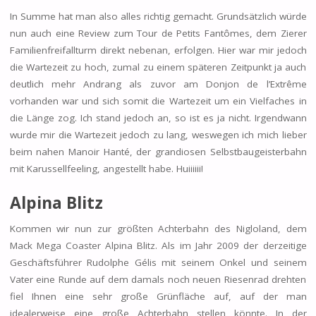
In Summe hat man also alles richtig gemacht. Grundsätzlich würde
nun auch eine Review zum Tour de Petits Fantômes, dem Zierer
Familienfreifallturm direkt nebenan, erfolgen. Hier war mir jedoch
die Wartezeit zu hoch, zumal zu einem späteren Zeitpunkt ja auch
deutlich mehr Andrang als zuvor am Donjon de l’Extrême
vorhanden war und sich somit die Wartezeit um ein Vielfaches in
die Länge zog. Ich stand jedoch an, so ist es ja nicht. Irgendwann
wurde mir die Wartezeit jedoch zu lang, weswegen ich mich lieber
beim nahen Manoir Hanté, der grandiosen Selbstbaugeisterbahn
mit Karussellfeeling, angestellt habe. Huiiiiii!
Alpina Blitz
Kommen wir nun zur größten Achterbahn des Nigloland, dem
Mack Mega Coaster Alpina Blitz. Als im Jahr 2009 der derzeitige
Geschäftsführer Rudolphe Gélis mit seinem Onkel und seinem
Vater eine Runde auf dem damals noch neuen Riesenrad drehten
fiel Ihnen eine sehr große Grünfläche auf, auf der man
idealerweise eine große Achterbahn stellen könnte. In der