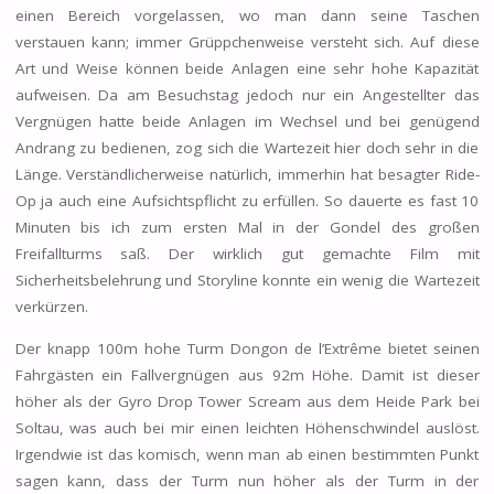
einen Bereich vorgelassen, wo man dann seine Taschen
verstauen kann; immer Grüppchenweise versteht sich. Auf diese
Art und Weise können beide Anlagen eine sehr hohe Kapazität
aufweisen. Da am Besuchstag jedoch nur ein Angestellter das
Vergnügen hatte beide Anlagen im Wechsel und bei genügend
Andrang zu bedienen, zog sich die Wartezeit hier doch sehr in die
Länge. Verständlicherweise natürlich, immerhin hat besagter Ride-
Op ja auch eine Aufsichtspflicht zu erfüllen. So dauerte es fast 10
Minuten bis ich zum ersten Mal in der Gondel des großen
Freifallturms saß. Der wirklich gut gemachte Film mit
Sicherheitsbelehrung und Storyline konnte ein wenig die Wartezeit
verkürzen.
Der knapp 100m hohe Turm Dongon de l’Extrême bietet seinen
Fahrgästen ein Fallvergnügen aus 92m Höhe. Damit ist dieser
höher als der Gyro Drop Tower Scream aus dem Heide Park bei
Soltau, was auch bei mir einen leichten Höhenschwindel auslöst.
Irgendwie ist das komisch, wenn man ab einen bestimmten Punkt
sagen kann, dass der Turm nun höher als der Turm in der