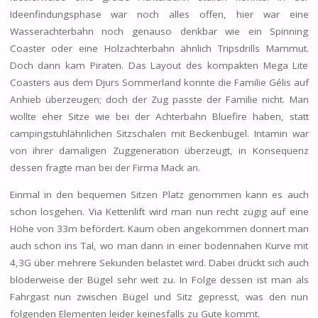
Ideenfindungsphase war noch alles offen, hier war eine
Wasserachterbahn noch genauso denkbar wie ein Spinning
Coaster oder eine Holzachterbahn ähnlich Tripsdrills Mammut.
Doch dann kam Piraten. Das Layout des kompakten Mega Lite
Coasters aus dem Djurs Sommerland konnte die Familie Gélis auf
Anhieb überzeugen; doch der Zug passte der Familie nicht. Man
wollte eher Sitze wie bei der Achterbahn Bluefire haben, statt
campingstuhlähnlichen Sitzschalen mit Beckenbügel. Intamin war
von ihrer damaligen Zuggeneration überzeugt, in Konsequenz
dessen fragte man bei der Firma Mack an.
Einmal in den bequemen Sitzen Platz genommen kann es auch
schon losgehen. Via Kettenlift wird man nun recht zügig auf eine
Höhe von 33m befördert. Kaum oben angekommen donnert man
auch schon ins Tal, wo man dann in einer bodennahen Kurve mit
4,3G über mehrere Sekunden belastet wird. Dabei drückt sich auch
blöderweise der Bügel sehr weit zu. In Folge dessen ist man als
Fahrgast nun zwischen Bügel und Sitz gepresst, was den nun
folgenden Elementen leider keinesfalls zu Gute kommt.