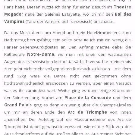
Paris hatte. Diesen nutzte ich dann für einen Besuch im
Theatre
Mogador
nahe der Galeries Lafayette, wo ich mir den
Bal des
Vampires
(Tanz der Vampire auf französisch) anschaute.
Da das Musical erst am Abend und mein Hotelzimmer erst zum
Nachmittag bezugsfähig sein sollte schaute ich mir ein wenig die
Pariser Sehenswürdigkeiten an. Den Anfang machte dabei die
Kathedrale
Notre-Dame,
wo man mit unter den wachsamen
Augen des französischen Militärs tatsächlich versuchte meinen bis
zum geht nicht mehr vollgepackten Rucksack zu klauen – mit dem
rund 12kg wäre die Dame nicht weit gekommen ohne
höchstwahrscheinlich erschossen zu werden, aber einen Versuch
war es ihr zumindest wert. Weiter ging es dann einige Kilometer
der Saine entlang. Vorbei am
Place de la Concorde
und dem
Grand Palais
ging es dann ein wenig über die Champs-Élysées
um mir an deren Ende den
Arc de Triomphe
von Innen
anzusehen. Der Aufstieg auf die Museumsebene des Arc de
Triomphe ist dabei genauso interessant, wie es der Blick von der
Aussichtsplattform auf die großen Alleen ist. Aus meiner Sicht hat