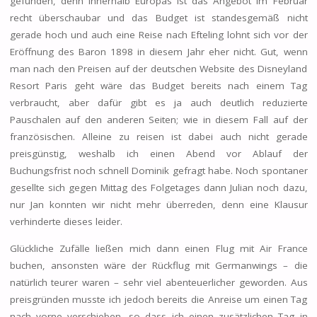
gefunden, denn innerhalb Europas ist das Angebot im Februar
recht überschaubar und das Budget ist standesgemäß nicht
gerade hoch und auch eine Reise nach Efteling lohnt sich vor der
Eröffnung des Baron 1898 in diesem Jahr eher nicht. Gut, wenn
man nach den Preisen auf der deutschen Website des Disneyland
Resort Paris geht wäre das Budget bereits nach einem Tag
verbraucht, aber dafür gibt es ja auch deutlich reduzierte
Pauschalen auf den anderen Seiten; wie in diesem Fall auf der
französischen. Alleine zu reisen ist dabei auch nicht gerade
preisgünstig, weshalb ich einen Abend vor Ablauf der
Buchungsfrist noch schnell Dominik gefragt habe. Noch spontaner
gesellte sich gegen Mittag des Folgetages dann Julian noch dazu,
nur Jan konnten wir nicht mehr überreden, denn eine Klausur
verhinderte dieses leider.
Glückliche Zufälle ließen mich dann einen Flug mit Air France
buchen, ansonsten wäre der Rückflug mit Germanwings – die
natürlich teurer waren – sehr viel abenteuerlicher geworden. Aus
preisgründen musste ich jedoch bereits die Anreise um einen Tag
nach vorne verschieben, so dass ich einen zusätzlichen Tag in