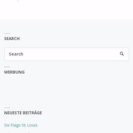
SEARCH
Se
SEARC
fo
WERBUNG
NEUESTE BEITRÄGE
Six Flags St. Louis