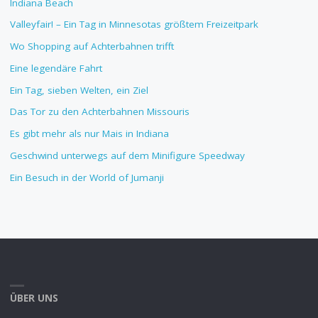
Indiana Beach
Valleyfair! – Ein Tag in Minnesotas größtem Freizeitpark
Wo Shopping auf Achterbahnen trifft
Eine legendäre Fahrt
Ein Tag, sieben Welten, ein Ziel
Das Tor zu den Achterbahnen Missouris
Es gibt mehr als nur Mais in Indiana
Geschwind unterwegs auf dem Minifigure Speedway
Ein Besuch in der World of Jumanji
ÜBER UNS