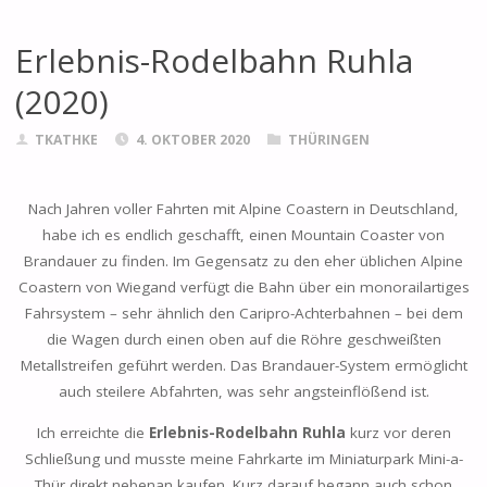
Erlebnis-Rodelbahn Ruhla
(2020)
TKATHKE
4. OKTOBER 2020
THÜRINGEN
Nach Jahren voller Fahrten mit Alpine Coastern in Deutschland,
habe ich es endlich geschafft, einen Mountain Coaster von
Brandauer zu finden. Im Gegensatz zu den eher üblichen Alpine
Coastern von Wiegand verfügt die Bahn über ein monorailartiges
Fahrsystem – sehr ähnlich den Caripro-Achterbahnen – bei dem
die Wagen durch einen oben auf die Röhre geschweißten
Metallstreifen geführt werden. Das Brandauer-System ermöglicht
auch steilere Abfahrten, was sehr angsteinflößend ist.
Ich erreichte die
Erlebnis-Rodelbahn Ruhla
kurz vor deren
Schließung und musste meine Fahrkarte im Miniaturpark Mini-a-
Thür direkt nebenan kaufen. Kurz darauf begann auch schon