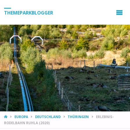
THEMEPARKBLOGGER
HOME
EUROPA
DEUTSCHLAND
THÜRINGEN
ERLEBNIS-
RODELBAHN RUHLA (2020)