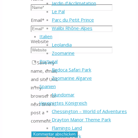
Jardin d’Acclimatation
Le Pal
Parc du Petit Prince
Email
*
Walibi Rhône-Alpes
Italien
Website
Leolandia
Zoomarine
Portugal
Save my
Badoca Safari Park
name, email,
Zoomarine Algarve
and site URL
Spanien
in my
Mundomar
browser for
Vereinigtes Königreich
next time I
Chessington – World of Adventures
post a
Drayton Manor Theme Park
comment.
Flamingo Land
Paultons Park