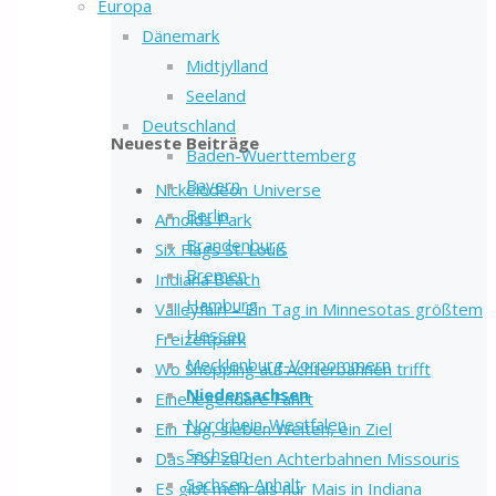
Europa
Dänemark
Midtjylland
Seeland
Deutschland
Neueste Beiträge
Baden-Wuerttemberg
Bayern
Nickelodeon Universe
Berlin
Arnolds Park
Brandenburg
Six Flags St. Louis
Bremen
Indiana Beach
Hamburg
Valleyfair! – Ein Tag in Minnesotas größtem
Hessen
Freizeitpark
Mecklenburg-Vorpommern
Wo Shopping auf Achterbahnen trifft
Niedersachsen
Eine legendäre Fahrt
Nordrhein-Westfalen
Ein Tag, sieben Welten, ein Ziel
Sachsen
Das Tor zu den Achterbahnen Missouris
Sachsen-Anhalt
Es gibt mehr als nur Mais in Indiana