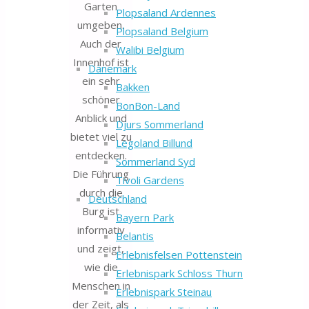
Garten
Plopsaland Ardennes
umgeben.
Plopsaland Belgium
Auch der
Walibi Belgium
Innenhof ist
Dänemark
ein sehr
Bakken
schöner
BonBon-Land
Anblick und
Djurs Sommerland
bietet viel zu
Legoland Billund
entdecken.
Sommerland Syd
Die Führung
Tivoli Gardens
durch die
Deutschland
Burg ist
Bayern Park
informativ
Belantis
und zeigt,
Erlebnisfelsen Pottenstein
wie die
Erlebnispark Schloss Thurn
Menschen in
Erlebnispark Steinau
der Zeit, als