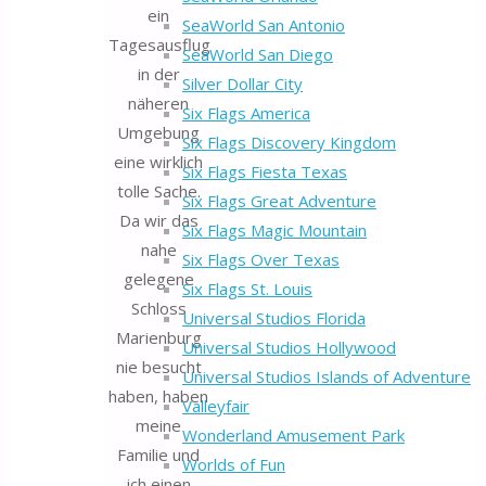
Back
ein
SeaWorld San Antonio
to
Tagesausflug
SeaWorld San Diego
Top
in der
Silver Dollar City
näheren
Six Flags America
Umgebung
Six Flags Discovery Kingdom
eine wirklich
Six Flags Fiesta Texas
tolle Sache.
Six Flags Great Adventure
Da wir das
Six Flags Magic Mountain
nahe
Six Flags Over Texas
gelegene
Six Flags St. Louis
Schloss
Universal Studios Florida
Marienburg
Universal Studios Hollywood
nie besucht
Universal Studios Islands of Adventure
haben, haben
Valleyfair
meine
Wonderland Amusement Park
Familie und
Worlds of Fun
ich einen