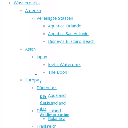
Wasserparks
Amerika
Vereinigte Staaten
Aquatica Orlando
Aquatica San Antonio
Disney’s Blizzard Beach
Asien
Japan
Joyful Waterpark
The Boon
Europa
0
Dänemark
Aqualand
Der
Vandland
Garten
der
Deutschland
Akklimatisation
Rulantica
Frankreich