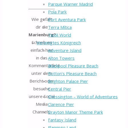
Parque Warner Madrid
Pola Park
Wie gefällt
Port Aventura Park
dir die
Terra Mítica
Marienburg?
Tivoli World
Schreib es
Vereinigtes Königreich
einfach hier
Adventure Island
in das
Alton Towers
Kommentarfeld
Blackpool Pleasure Beach
unter dem
Botton’s Pleasure Beach
Bericht oder
Brighton Palace Pier
besuche
Central Pier
unsere Social
Chessington – World of Adventures
Media
Clarence Pier
Channels:
Drayton Manor Theme Park
Fantasy Island
Flamingo Land