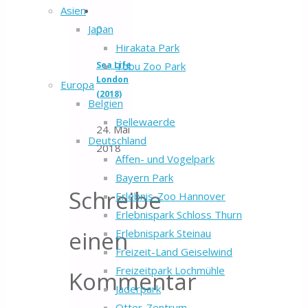
Asien
0
Japan
Hirakata Park
Sea Life
Tobu Zoo Park
London
Europa
(2018)
Belgien
Bellewaerde
24. Mai
Deutschland
2018
Affen- und Vogelpark
Bayern Park
Schreibe
Erlebnis-Zoo Hannover
Erlebnispark Schloss Thurn
einen
Erlebnispark Steinau
Freizeit-Land Geiselwind
Freizeitpark Lochmühle
Kommentar
Jaderpark
Otter-Zentrum