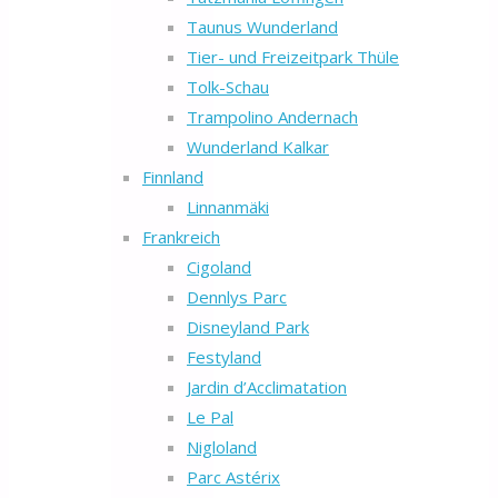
Taunus Wunderland
Tier- und Freizeitpark Thüle
Tolk-Schau
Trampolino Andernach
Wunderland Kalkar
Finnland
Linnanmäki
Frankreich
Cigoland
Dennlys Parc
Disneyland Park
Festyland
Jardin d’Acclimatation
Le Pal
Nigloland
Parc Astérix