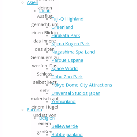
Asien
kleinen
Japan
Ausflug
Fuji-Q Highland
gemacht, um
Greenland
einen Blick in
Hirakata Park
das Innere
Kijima Kogen Park
des alten
Nagashima Spa Land
Gemäuers zu
Parque España
werfen. Das
Space World
Schloss
Tobu Zoo Park
selbst liegt
Tokyo Dome City Attractions
sehr
Universal Studios Japan
malerisch auf
Yomiuriland
einem Hügel
Europa
und ist von
Belgien
einem
Bellewaerde
großen
Bobbejaanland