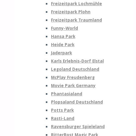
Freizeitpark Lochmühle
Freizeitpark Plohn
Freizeitpark Traumland
Funny-World
Hansa Park
Heide Park
Jaderpark
Karls Erlebnis-Dorf Elstal
Legoland Deutschland
McPlay Freudenberg
Movie Park Germany
Phantasialand
Plopsaland Deutschland
Potts Park
Rasti-Land
Ravensburger Spieleland
RitterRost Magic Park