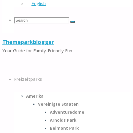
English
Search
Search
Search
Themeparkblogger
for:
Your Guide for Family-Friendly Fun
Skip
to
Freizeitparks
content
Amerika
Vereinigte Staaten
Adventuredome
Arnolds Park
Belmont Park