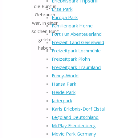
Erlebnispark Tripsdrill
die Burg in
Erse Park
Gebrauch
Europa Park
war, in einer
Familienpark Herne
solchen Burg
Fort Fun Abenteuerland
gelebt
Freizeit-Land Geiselwind
haben.
Freizeitpark Lochmühle
Freizeitpark Plohn
Freizeitpark Traumland
Funny-World
Hansa Park
Heide Park
Jaderpark
Karls Erlebnis-Dorf Elstal
Legoland Deutschland
McPlay Freudenberg
Movie Park Germany