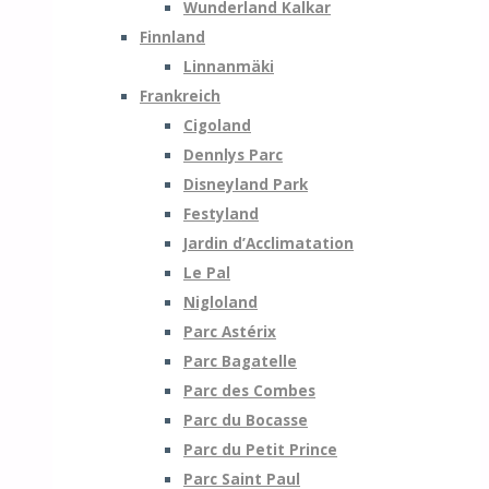
Wunderland Kalkar
Finnland
Linnanmäki
Frankreich
Cigoland
Dennlys Parc
Disneyland Park
Festyland
Jardin d’Acclimatation
Le Pal
Nigloland
Parc Astérix
Parc Bagatelle
Parc des Combes
Parc du Bocasse
Parc du Petit Prince
Parc Saint Paul