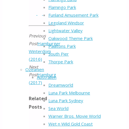
Flamingo Park
Funland Amusement Park
Legoland Windsor
Lightwater Valley
Previous
Oakwood Theme Park
Post
Hamburger
Paultons Park
Winterdom
South Pier
(2016)
Thorpe Park
Next
Ozeanien
Post
Hamburg
Australien
(2017)
Dreamworld
Luna Park Melbourne
Related
Luna Park Sydney
Posts
Sea World
Warner Bros. Movie World
Wet n Wild Gold Coast