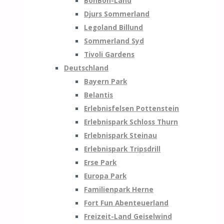
BonBon-Land
Djurs Sommerland
Legoland Billund
Sommerland Syd
Tivoli Gardens
Deutschland
Bayern Park
Belantis
Erlebnisfelsen Pottenstein
Erlebnispark Schloss Thurn
Erlebnispark Steinau
Erlebnispark Tripsdrill
Erse Park
Europa Park
Familienpark Herne
Fort Fun Abenteuerland
Freizeit-Land Geiselwind