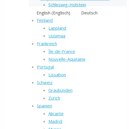
Schleswig-Holstein
Thüringen
English
(
Englisch
)
Deutsch
Finnland
Lappland
Uusimaa
Frankreich
Île-de-France
Nouvelle-Aquitaine
Portugal
Lissabon
Schweiz
Graubünden
Zürich
Spanien
Alicante
Madrid