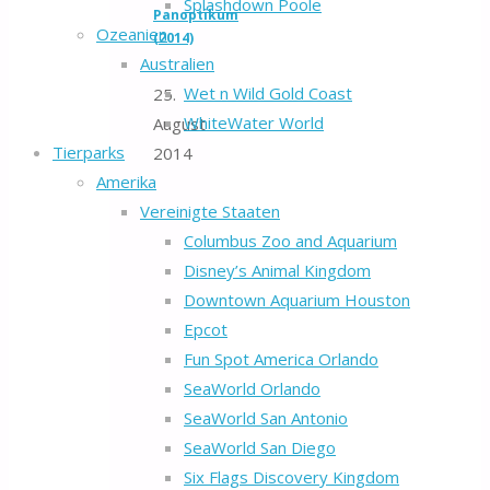
Splashdown Poole
Panoptikum
Ozeanien
(2014)
Australien
Wet n Wild Gold Coast
25.
WhiteWater World
August
Tierparks
2014
Amerika
Vereinigte Staaten
Columbus Zoo and Aquarium
Disney’s Animal Kingdom
Downtown Aquarium Houston
Epcot
Fun Spot America Orlando
SeaWorld Orlando
SeaWorld San Antonio
SeaWorld San Diego
Six Flags Discovery Kingdom