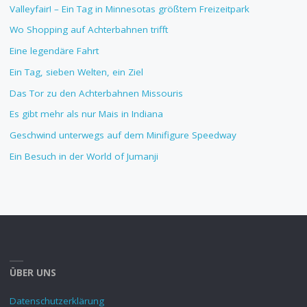
Valleyfair! – Ein Tag in Minnesotas größtem Freizeitpark
Wo Shopping auf Achterbahnen trifft
Eine legendäre Fahrt
Ein Tag, sieben Welten, ein Ziel
Das Tor zu den Achterbahnen Missouris
Es gibt mehr als nur Mais in Indiana
Geschwind unterwegs auf dem Minifigure Speedway
Ein Besuch in der World of Jumanji
ÜBER UNS
Datenschutzerklärung