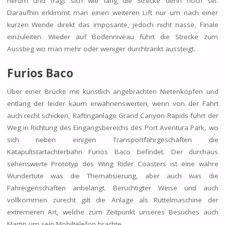
herum und fragt sich wie lang die Strecke denn noch sei.
Daraufhin erklimmt man einen weiteren Lift nur um nach einer
kurzen Wende direkt das imposante, jedoch nicht nasse, Finale
einzuleiten. Wieder auf Bodenniveau führt die Strecke zum
Ausstieg wo man mehr oder weniger durchtränkt aussteigt.
Furios Baco
Über einer Brücke mit künstlich angebrachten Nietenköpfen und
entlang der leider kaum erwähnenswerten, wenn von der Fahrt
auch recht schicken, Raftinganlage Grand Canyon Rapids führt der
Weg in Richtung des Eingangsbereichs des Port Aventura Park, wo
sich neben einigen Transportfahrgeschäften die
Katapultstartachterbahn Furios Baco befindet. Der durchaus
sehenswerte Prototyp des Wing Rider Coasters ist eine wahre
Wundertüte was die Thematisierung, aber auch was die
Fahreigenschaften anbelangt. Berüchtigter Weise und auch
vollkommen zurecht gilt die Anlage als Rüttelmaschine der
extremeren Art, welche zum Zeitpunkt unseres Besuches auch
Martin um sein Mobiltelefon brachte.