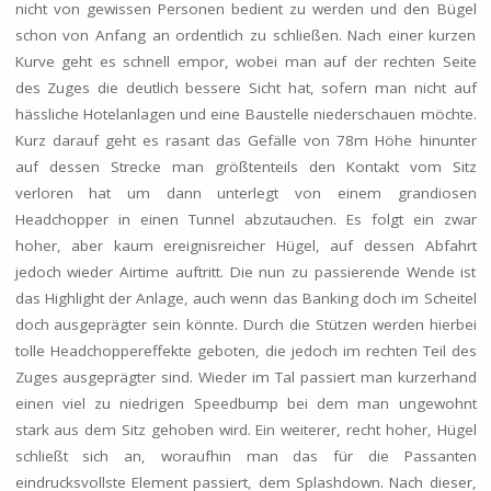
nicht von gewissen Personen bedient zu werden und den Bügel
schon von Anfang an ordentlich zu schließen. Nach einer kurzen
Kurve geht es schnell empor, wobei man auf der rechten Seite
des Zuges die deutlich bessere Sicht hat, sofern man nicht auf
hässliche Hotelanlagen und eine Baustelle niederschauen möchte.
Kurz darauf geht es rasant das Gefälle von 78m Höhe hinunter
auf dessen Strecke man größtenteils den Kontakt vom Sitz
verloren hat um dann unterlegt von einem grandiosen
Headchopper in einen Tunnel abzutauchen. Es folgt ein zwar
hoher, aber kaum ereignisreicher Hügel, auf dessen Abfahrt
jedoch wieder Airtime auftritt. Die nun zu passierende Wende ist
das Highlight der Anlage, auch wenn das Banking doch im Scheitel
doch ausgeprägter sein könnte. Durch die Stützen werden hierbei
tolle Headchoppereffekte geboten, die jedoch im rechten Teil des
Zuges ausgeprägter sind. Wieder im Tal passiert man kurzerhand
einen viel zu niedrigen Speedbump bei dem man ungewohnt
stark aus dem Sitz gehoben wird. Ein weiterer, recht hoher, Hügel
schließt sich an, woraufhin man das für die Passanten
eindrucksvollste Element passiert, dem Splashdown. Nach dieser,