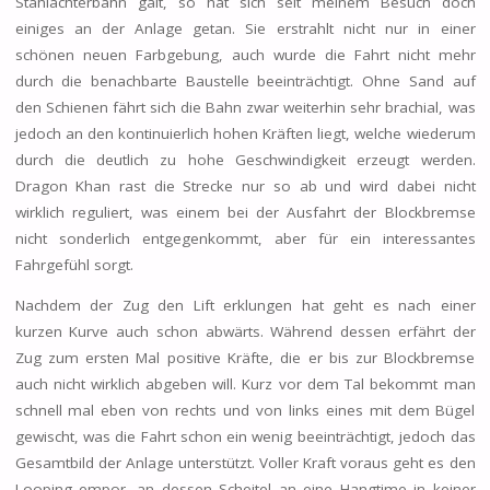
Stahlachterbahn galt, so hat sich seit meinem Besuch doch
einiges an der Anlage getan. Sie erstrahlt nicht nur in einer
schönen neuen Farbgebung, auch wurde die Fahrt nicht mehr
durch die benachbarte Baustelle beeinträchtigt. Ohne Sand auf
den Schienen fährt sich die Bahn zwar weiterhin sehr brachial, was
jedoch an den kontinuierlich hohen Kräften liegt, welche wiederum
durch die deutlich zu hohe Geschwindigkeit erzeugt werden.
Dragon Khan rast die Strecke nur so ab und wird dabei nicht
wirklich reguliert, was einem bei der Ausfahrt der Blockbremse
nicht sonderlich entgegenkommt, aber für ein interessantes
Fahrgefühl sorgt.
Nachdem der Zug den Lift erklungen hat geht es nach einer
kurzen Kurve auch schon abwärts. Während dessen erfährt der
Zug zum ersten Mal positive Kräfte, die er bis zur Blockbremse
auch nicht wirklich abgeben will. Kurz vor dem Tal bekommt man
schnell mal eben von rechts und von links eines mit dem Bügel
gewischt, was die Fahrt schon ein wenig beeinträchtigt, jedoch das
Gesamtbild der Anlage unterstützt. Voller Kraft voraus geht es den
Looping empor, an dessen Scheitel an eine Hangtime in keiner