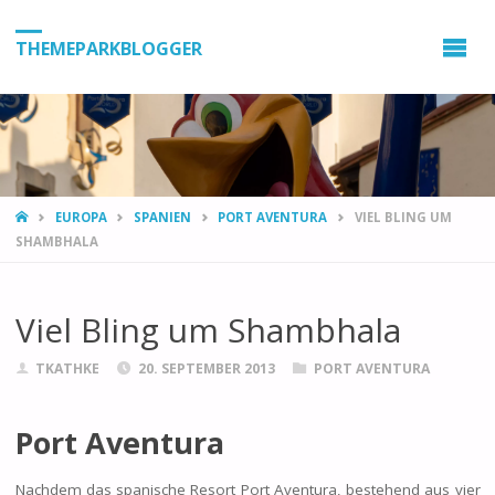
THEMEPARKBLOGGER
HOME
EUROPA
SPANIEN
PORT AVENTURA
VIEL BLING UM
SHAMBHALA
Viel Bling um Shambhala
TKATHKE
20. SEPTEMBER 2013
PORT AVENTURA
Port Aventura
Nachdem das spanische Resort Port Aventura, bestehend aus vier