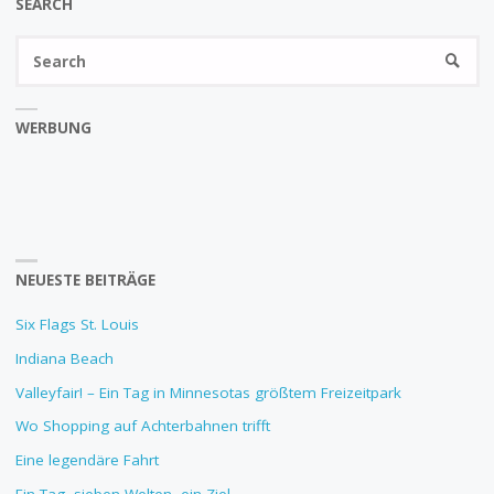
SEARCH
Se
SEARC
fo
WERBUNG
NEUESTE BEITRÄGE
Six Flags St. Louis
Indiana Beach
Valleyfair! – Ein Tag in Minnesotas größtem Freizeitpark
Wo Shopping auf Achterbahnen trifft
Eine legendäre Fahrt
Ein Tag, sieben Welten, ein Ziel