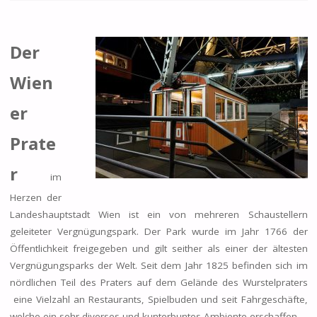
Der
Wien
er
Prate
r
im
Herzen der
Landeshauptstadt Wien ist ein von mehreren Schaustellern
geleiteter Vergnügungspark. Der Park wurde im Jahr 1766 der
Öffentlichkeit freigegeben und gilt seither als einer der ältesten
Vergnügungsparks der Welt. Seit dem Jahr 1825 befinden sich im
nördlichen Teil des Praters auf dem Gelände des Wurstelpraters
eine Vielzahl an Restaurants, Spielbuden und seit Fahrgeschäfte,
welche ein sehr diverses und kunterbuntes Ambiente erschaffen.