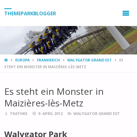
THEMEPARKBLOGGER
HOME
EUROPA
FRANKREICH
WALYGATOR GRAND EST
ES
STEHT EIN MONSTER IN MAIZIÈRES-LÈS-METZ
Es steht ein Monster in
Maizières-lès-Metz
TKATHKE
9. APRIL 2012
WALYGATOR GRAND EST
Walygator Park