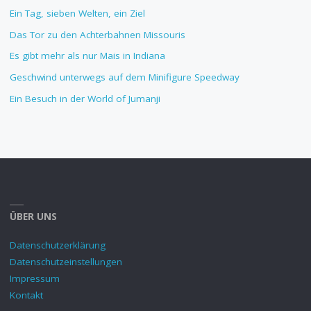
Ein Tag, sieben Welten, ein Ziel
Das Tor zu den Achterbahnen Missouris
Es gibt mehr als nur Mais in Indiana
Geschwind unterwegs auf dem Minifigure Speedway
Ein Besuch in der World of Jumanji
ÜBER UNS
Datenschutzerklärung
Datenschutzeinstellungen
Impressum
Kontakt