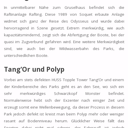
In unmittelbarer Nähe zum Gruselhaus befindet sich die
Raftinanlage Rafting. Diese 1989 von Soquet erbaute Anlage
widmet sich ganz der Reise des Odysseus und wurde dabei
hervorragend in Szene gesetzt. Extrem merkwürdig, wie auch
kapazitätsmindernd, zeigt sich die Abfertigung der Boote, bei der
quasi im Zugverbund gefahren wird. Eine weitere Merkwürdigkeit
sind, wie auch bei der Wildwasserbahn des Parks, die
unterschiedlichen Boote.
Tang’Or und Polyp
Vorbei am stets defekten HUSS Topple Tower Tang’Or und einem
der Kinderbereiche des Parks geht es an den See, wo sich ein
sehr merkwürdiges Schwarzkopf Monster befindet.
Normalerweise hebt sich der Exzenter nach einiger Zeit und
erzeugt somit eine Wellenbewegung, da dieser Prozess in diesem
Park jedoch defekt ist kreist man beim Polyp mehr oder weniger
rasant auf Bodenniveau herum. Glücklicher Weise fällt das
Sporten dabei nicht mal schwer, der Fahrspaß ist jedoch