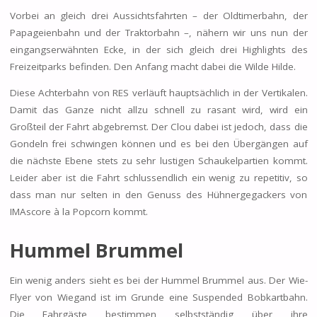
Vorbei an gleich drei Aussichtsfahrten – der Oldtimerbahn, der
Papageienbahn und der Traktorbahn –, nähern wir uns nun der
eingangserwähnten Ecke, in der sich gleich drei Highlights des
Freizeitparks befinden. Den Anfang macht dabei die Wilde Hilde.
Diese Achterbahn von RES verläuft hauptsächlich in der Vertikalen.
Damit das Ganze nicht allzu schnell zu rasant wird, wird ein
Großteil der Fahrt abgebremst. Der Clou dabei ist jedoch, dass die
Gondeln frei schwingen können und es bei den Übergängen auf
die nächste Ebene stets zu sehr lustigen Schaukelpartien kommt.
Leider aber ist die Fahrt schlussendlich ein wenig zu repetitiv, so
dass man nur selten in den Genuss des Hühnergegackers von
IMAscore à la Popcorn kommt.
Hummel Brummel
Ein wenig anders sieht es bei der Hummel Brummel aus. Der Wie-
Flyer von Wiegand ist im Grunde eine Suspended Bobkartbahn.
Die Fahrgäste bestimmen selbstständig über ihre