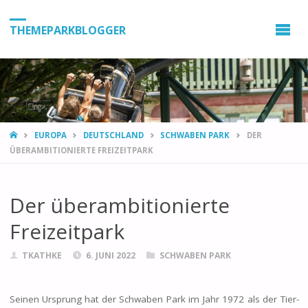
THEMEPARKBLOGGER
HOME
EUROPA
DEUTSCHLAND
SCHWABEN PARK
DER
ÜBERAMBITIONIERTE FREIZEITPARK
Der überambitionierte
Freizeitpark
TKATHKE
6. JUNI 2022
SCHWABEN PARK
Seinen Ursprung hat der Schwaben Park im Jahr 1972 als der Tier-