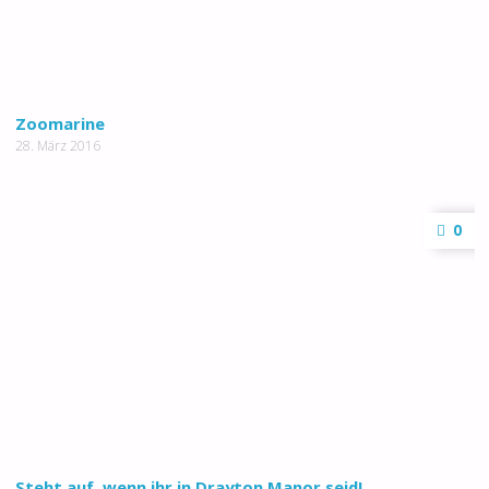
Zoomarine
28. März 2016
0
Steht auf, wenn ihr in Drayton Manor seid!