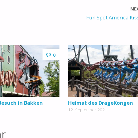
NE
Fun Spot America Ki
0
 Besuch in Bakken
Heimat des DrageKongen
12. September 2021
ar