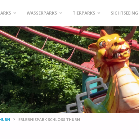
PARKS
WASSERPARKS
TIERPARKS
SIGHTSEEING
THURN
ERLEBNISPARK SCHLOSS THURN