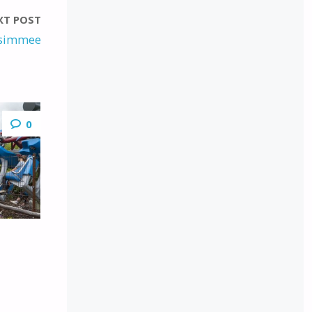
XT POST
ssimmee
0